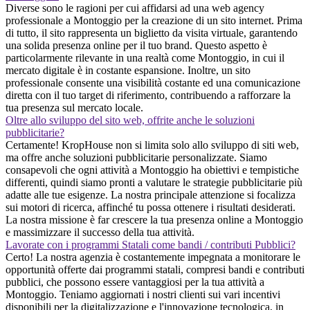
Diverse sono le ragioni per cui affidarsi ad una web agency
professionale a Montoggio per la creazione di un sito internet. Prima
di tutto, il sito rappresenta un biglietto da visita virtuale, garantendo
una solida presenza online per il tuo brand. Questo aspetto è
particolarmente rilevante in una realtà come Montoggio, in cui il
mercato digitale è in costante espansione. Inoltre, un sito
professionale consente una visibilità costante ed una comunicazione
diretta con il tuo target di riferimento, contribuendo a rafforzare la
tua presenza sul mercato locale.
Oltre allo sviluppo del sito web, offrite anche le soluzioni
pubblicitarie?
Certamente! KropHouse non si limita solo allo sviluppo di siti web,
ma offre anche soluzioni pubblicitarie personalizzate. Siamo
consapevoli che ogni attività a Montoggio ha obiettivi e tempistiche
differenti, quindi siamo pronti a valutare le strategie pubblicitarie più
adatte alle tue esigenze. La nostra principale attenzione si focalizza
sui motori di ricerca, affinché tu possa ottenere i risultati desiderati.
La nostra missione è far crescere la tua presenza online a Montoggio
e massimizzare il successo della tua attività.
Lavorate con i programmi Statali come bandi / contributi Pubblici?
Certo! La nostra agenzia è costantemente impegnata a monitorare le
opportunità offerte dai programmi statali, compresi bandi e contributi
pubblici, che possono essere vantaggiosi per la tua attività a
Montoggio. Teniamo aggiornati i nostri clienti sui vari incentivi
disponibili per la digitalizzazione e l'innovazione tecnologica, in