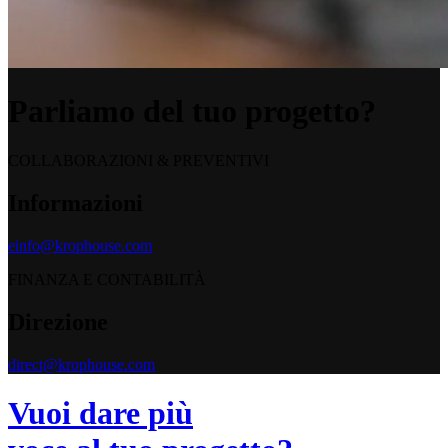
Parliamo del tuo progetto?
COLLABORAZIONI & PREVENTIVI
Informazioni
einfo@krophouse.com
FINANZA E CONTABILITÀ
Direzione
direct@krophouse.com
Vuoi dare più