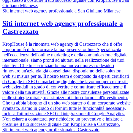
oggi stesso a costruire il tuo successo digitale con KropHouse a San
Giuliano Milanese.
Siti internet web agency professionale a San Giuliano Milanese
Siti internet web agency professionale a
Castrezzato
KropHouse è la rinomata web agency di Castrezzato che ti offre
l'opportunità di trasformare la tua presenza online. Specializzata
nell'eccellenza dell'online marketing e della comunicazione digitale
internazionale, siamo pronti ad aiutarti nella realizzazione dei tuoi
obiettivi. Che tu stia iniziando una nuova impresa o desideri
rinnovare un'azienda già consolidata, disponiamo delle soluzioni
web su misura per te. Il nostro team è composto da esperti certificati
da Google in SEO e marketing digitale, che lavorano per creare siti
web aziendali in grado di convertire e comunicare efficacemente il
valore della tua attività. Grazie alle nostre consulenze personalizzate
e alle strategie mirate, massimizzerai il tuo ritorno sull'investimento.
Che tu abbia bisogno di un sito web starter o di un corporate website
avanzato, siamo in grado di fornirti tutte le funzionalità necessarie,
inclusa l'ottimizzazione SEO e l'integrazione di Google Analytics.
Non esitare a contattarci per richiedere un preventivo e iniziare a
costruire il tuo successo digitale con KropHouse a Castrezzato.
Siti internet web agency professionale a Castrezzato