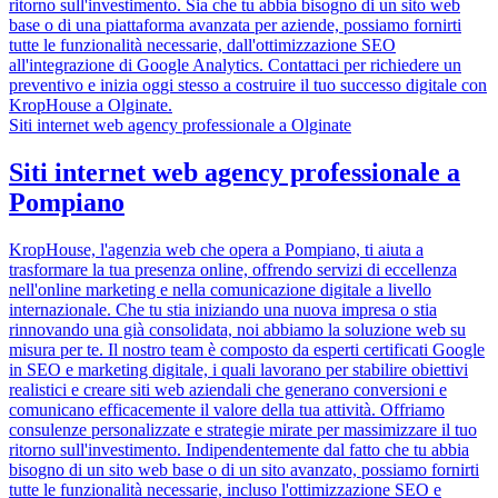
ritorno sull'investimento. Sia che tu abbia bisogno di un sito web
base o di una piattaforma avanzata per aziende, possiamo fornirti
tutte le funzionalità necessarie, dall'ottimizzazione SEO
all'integrazione di Google Analytics. Contattaci per richiedere un
preventivo e inizia oggi stesso a costruire il tuo successo digitale con
KropHouse a Olginate.
Siti internet web agency professionale a Olginate
Siti internet web agency professionale a
Pompiano
KropHouse, l'agenzia web che opera a Pompiano, ti aiuta a
trasformare la tua presenza online, offrendo servizi di eccellenza
nell'online marketing e nella comunicazione digitale a livello
internazionale. Che tu stia iniziando una nuova impresa o stia
rinnovando una già consolidata, noi abbiamo la soluzione web su
misura per te. Il nostro team è composto da esperti certificati Google
in SEO e marketing digitale, i quali lavorano per stabilire obiettivi
realistici e creare siti web aziendali che generano conversioni e
comunicano efficacemente il valore della tua attività. Offriamo
consulenze personalizzate e strategie mirate per massimizzare il tuo
ritorno sull'investimento. Indipendentemente dal fatto che tu abbia
bisogno di un sito web base o di un sito avanzato, possiamo fornirti
tutte le funzionalità necessarie, incluso l'ottimizzazione SEO e