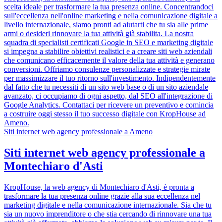
scelta ideale per trasformare la tua presenza online. Concentrandoci
sull'eccellenza nell'online marketing e nella comunicazione digitale a
livello internazionale, siamo pronti ad aiutarti che tu sia alle prime
armi o desideri rinnovare la tua attività già stabilita. La nostra
squadra di specialisti certificati Google in SEO e marketing digitale
si impegna a stabilire obiettivi realistici e a creare siti web aziendali
che comunicano efficacemente il valore della tua attività e generano
conversioni. Offriamo consulenze personalizzate e strategie mirate
per massimizzare il tuo ritorno sull'investimento. Indipendentemente
dal fatto che tu necessiti di un sito web base o di un sito aziendale
avanzato, ci occupiamo di ogni aspetto, dal SEO all'integrazione di
Google Analytics. Contattaci per ricevere un preventivo e comincia
a costruire oggi stesso il tuo successo digitale con KropHouse ad
Ameno.
Siti internet web agency professionale a Ameno
Siti internet web agency professionale a
Montechiaro d'Asti
KropHouse, la web agency di Montechiaro d'Asti, è pronta a
trasformare la tua presenza online grazie alla sua eccellenza nel
marketing digitale e nella comunicazione internazionale. Sia che tu
sia un nuovo imprenditore o che stia cercando di rinnovare una tua