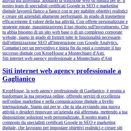
attività già affermata, abbiamo la soluzione web su misura per te. Il
nostro team di specialisti certificati Google in SEO e marketing
digitale lavorerà fianco a fianco con te per stabilire obiettivi realistici
e creare siti aziendali altamente performanti, in grado di trasmettere
efficacemente il valore della tua attività. Con offerte personalizzate e
strategie mirate, massimizzeremo il tuo ritorno sull'investimento. Che
tu abbia bisogno di un sito web base o di un complesso corporate
website, siamo in grado di fornirti tutte le funzionalità necessarie,
dall'ottimizzazione SEO all'integrazione con Google Analytics.
Contattaci per un preventivo e inizia fin da oggi a costruire il tuo
successo digitale con KropHouse a Montechiaro d'Asti.
Siti internet web agency professionale a Montechiaro d'Asti
Siti internet web agency professionale a
Gaglianico
KropHouse, la web agency professionale di Gaglianico, è pronta a
trasformare la tua presenza online, offrendo servizi di eccellenza
nell'online marketing e nella comunicazione digitale a livello
internazionale. Siamo qui per te, che tu stia avviando una nuova
attività o desideri rinnovare un'azienda già affermata, mettendo a tua
disposizione soluzioni web personalizzate. Il nostro team è
composto da specialisti certificati Google in SEO e marketing
digitale, che lavorano per impostare obiettivi realistici e creare siti