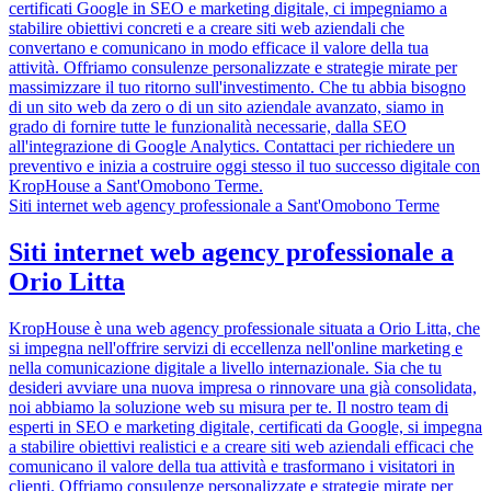
certificati Google in SEO e marketing digitale, ci impegniamo a
stabilire obiettivi concreti e a creare siti web aziendali che
convertano e comunicano in modo efficace il valore della tua
attività. Offriamo consulenze personalizzate e strategie mirate per
massimizzare il tuo ritorno sull'investimento. Che tu abbia bisogno
di un sito web da zero o di un sito aziendale avanzato, siamo in
grado di fornire tutte le funzionalità necessarie, dalla SEO
all'integrazione di Google Analytics. Contattaci per richiedere un
preventivo e inizia a costruire oggi stesso il tuo successo digitale con
KropHouse a Sant'Omobono Terme.
Siti internet web agency professionale a Sant'Omobono Terme
Siti internet web agency professionale a
Orio Litta
KropHouse è una web agency professionale situata a Orio Litta, che
si impegna nell'offrire servizi di eccellenza nell'online marketing e
nella comunicazione digitale a livello internazionale. Sia che tu
desideri avviare una nuova impresa o rinnovare una già consolidata,
noi abbiamo la soluzione web su misura per te. Il nostro team di
esperti in SEO e marketing digitale, certificati da Google, si impegna
a stabilire obiettivi realistici e a creare siti web aziendali efficaci che
comunicano il valore della tua attività e trasformano i visitatori in
clienti. Offriamo consulenze personalizzate e strategie mirate per