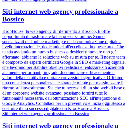
Siti internet web agency professionale a
Bossico
KropHouse, la web agency di riferimento a Bossico, ti offre
l'opportunità di trasformare la tua presenza online. Siamo
specializzati nell'online marketing e nella comunicazione digitale a
livello internazionale, dedicandoci all'eccellenza in queste aree. Che
tu stia avviando un nuovo business o desideri rinnovare uno già
affermato, abbiamo la soluzione web su misura per te. Il nostro team
è composto da esperti certificati Google in SEO e marketing digitale,
che lavorano per stabilire obiettivi realistici e realizzare siti aziendali
altamente performanti, in grado di comunicare efficacemente il
valore della tua attività e portare conversioni significative. Offriamo
una consulenza personalizzata e strategie mirate per massimizzare il
ritorno sull'investimento. Sia che tu necessiti di un sito web di base o
di un corporate website avanzato, possiamo fornirti tutte le
funzionalità necessarie, dall'ottimizzazione SEO all'integrazione di
Google Analytics. Contattaci per un preventivo e inizia oggi stesso a
costruire il tuo successo digitale con KropHouse a Bossico.
Siti internet web agency professionale a Bossico
Siti internet web agency professionale a