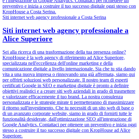
e l'integrazione di Google Analytics. Contattaci per richiedere un
preventivo e inizia a costruire il tuo successo digitale oggi stesso con
KropHouse a Costa Serina.
Siti internet web agency professionale a Costa Serina
Siti internet web agency professionale a
Alice Superiore
Sei alla ricerca di una trasformazione della tua presenza online?
KropHouse è la web agency di riferimento ad Alice Superiore,
specializzata nell'eccellenza dell'online marketing e della
comunicazione digitale a livello internazionale. Sia che tu stia dando
vita a una nuova impresa o rinnovando una già affermata, siamo qui
per offrirti soluzioni web personalizzate. Il nostro team di esperti
certificati Google in SEO e marketing digitale è pronto a definire
obiettivi realistici e a creare siti web aziendali in grado di trasmettere
e valorizzare efficacemente il tuo brand. La nostra consulenza
personalizzata e le strategie mirate ti permetteranno di massimizzare
il ritorno sull'investimento. Che tu necessiti di un sito web di base o
di un avanzato corporate website, siamo in grado di fornirti tutte le
funzionalità desiderate, dall'ottimizzazione SEO all'integrazione di
Google Analytics. Contattaci per ottenere un preventivo e inizia oggi
stesso a costruire il tuo successo digitale con KropHouse ad Alice
Superiore.