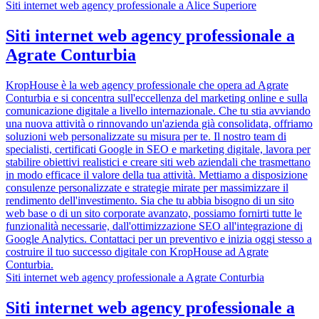
Siti internet web agency professionale a Alice Superiore
Siti internet web agency professionale a
Agrate Conturbia
KropHouse è la web agency professionale che opera ad Agrate
Conturbia e si concentra sull'eccellenza del marketing online e sulla
comunicazione digitale a livello internazionale. Che tu stia avviando
una nuova attività o rinnovando un'azienda già consolidata, offriamo
soluzioni web personalizzate su misura per te. Il nostro team di
specialisti, certificati Google in SEO e marketing digitale, lavora per
stabilire obiettivi realistici e creare siti web aziendali che trasmettano
in modo efficace il valore della tua attività. Mettiamo a disposizione
consulenze personalizzate e strategie mirate per massimizzare il
rendimento dell'investimento. Sia che tu abbia bisogno di un sito
web base o di un sito corporate avanzato, possiamo fornirti tutte le
funzionalità necessarie, dall'ottimizzazione SEO all'integrazione di
Google Analytics. Contattaci per un preventivo e inizia oggi stesso a
costruire il tuo successo digitale con KropHouse ad Agrate
Conturbia.
Siti internet web agency professionale a Agrate Conturbia
Siti internet web agency professionale a