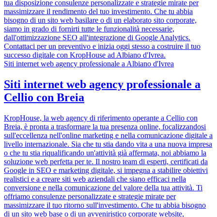
tua disposizione consulenze personalizzate e strategie mirate per
massimizzare il rendimento del tuo investimento. Che tu abbia
bisogno di un sito web basilare o di un elaborato sito corporate,
siamo in grado di fornirti tutte le funzionalità necessarie,
dall'ottimizzazione SEO all'integrazione di Google Analytics.
Contattaci per un preventivo e inizia oggi stesso a costruire il tuo
successo digitale con KropHouse ad Albiano d'Ivrea.
Siti internet web agency professionale a Albiano d'Ivrea
Siti internet web agency professionale a
Cellio con Breia
KropHouse, la web agency di riferimento operante a Cellio con
Breia, è pronta a trasformare la tua presenza online, focalizzandosi
sull'eccellenza nell'online marketing e nella comunicazione digitale a
livello internazionale. Sia che tu stia dando vita a una nuova impresa
o che tu stia riqualificando un'attività già affermata, noi abbiamo la
soluzione web perfetta per te. Il nostro team di esperti, certificati da
Google in SEO e marketing digitale, si impegna a stabilire obiettivi
realistici e a creare siti web aziendali che siano efficaci nella
conversione e nella comunicazione del valore della tua attività. Ti
offriamo consulenze personalizzate e strategie mirate per
massimizzare il tuo ritorno sull'investimento. Che tu abbia bisogno
di un sito web base o di un avveniristico corporate website,