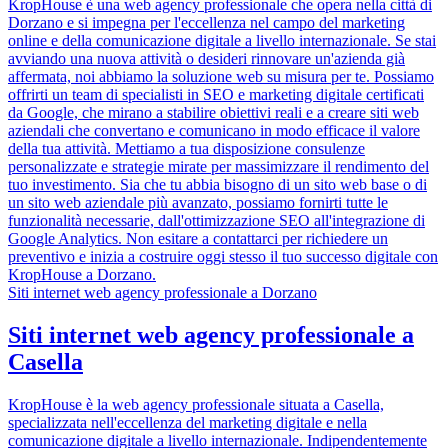
KropHouse è una web agency professionale che opera nella città di
Dorzano e si impegna per l'eccellenza nel campo del marketing
online e della comunicazione digitale a livello internazionale. Se stai
avviando una nuova attività o desideri rinnovare un'azienda già
affermata, noi abbiamo la soluzione web su misura per te. Possiamo
offrirti un team di specialisti in SEO e marketing digitale certificati
da Google, che mirano a stabilire obiettivi reali e a creare siti web
aziendali che convertano e comunicano in modo efficace il valore
della tua attività. Mettiamo a tua disposizione consulenze
personalizzate e strategie mirate per massimizzare il rendimento del
tuo investimento. Sia che tu abbia bisogno di un sito web base o di
un sito web aziendale più avanzato, possiamo fornirti tutte le
funzionalità necessarie, dall'ottimizzazione SEO all'integrazione di
Google Analytics. Non esitare a contattarci per richiedere un
preventivo e inizia a costruire oggi stesso il tuo successo digitale con
KropHouse a Dorzano.
Siti internet web agency professionale a Dorzano
Siti internet web agency professionale a
Casella
KropHouse è la web agency professionale situata a Casella,
specializzata nell'eccellenza del marketing digitale e nella
comunicazione digitale a livello internazionale. Indipendentemente