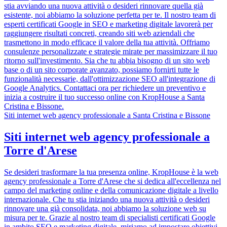
stia avviando una nuova attività o desideri rinnovare quella già
esistente, noi abbiamo la soluzione perfetta per te. Il nostro team di
esperti certificati Google in SEO e marketing digitale lavorerà per
raggiungere risultati concreti, creando siti web aziendali che
trasmettono in modo efficace il valore della tua attività. Offriamo
consulenze personalizzate e strategie mirate per massimizzare il tuo
ritorno sull'investimento. Sia che tu abbia bisogno di un sito web
base o di un sito corporate avanzato, possiamo fornirti tutte le
funzionalità necessarie, dall'ottimizzazione SEO all'integrazione di
Google Analytics. Contattaci ora per richiedere un preventivo e
inizia a costruire il tuo successo online con KropHouse a Santa
Cristina e Bissone.
Siti internet web agency professionale a Santa Cristina e Bissone
Siti internet web agency professionale a
Torre d'Arese
Se desideri trasformare la tua presenza online, KropHouse è la web
agency professionale a Torre d'Arese che si dedica all'eccellenza nel
campo del marketing online e della comunicazione digitale a livello
internazionale. Che tu stia iniziando una nuova attività o desideri
rinnovare una già consolidata, noi abbiamo la soluzione web su
misura per te. Grazie al nostro team di specialisti certificati Google
in ambito SEO e marketing digitale, miriamo ad impostare obiettivi