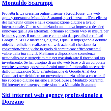
Montaldo Scarampi
Progetta la tua presenza online insieme a KropHouse, una web
agency operante a Montaldo Scarampi, specializzata nell'eccellenza
del marketing online e nella comunicazione digitale a livello
internazionale. Che tu stia iniziando una nuova impresa o desideri
rinnovare quella già affermata, offriamo soluzioni web su misura per
le tue esigenze. Il nostro team è composto da specialisti certificati
Google in SEO e marketing digitale, i quali si impegnano a definire
obiettivi realistici e realizzare siti web aziendali che siano sia
conversion-friendly che in grado di comunicare efficacemente il
valore della tua attività. Mettiamo a disposizione consulenze
personalizzate e strategie mirate per massimizzare il ritorno sul tuo
investimento. Se hai bisogno di un sito web base o di un corporate
website avanzato, possiamo fornirti tutte le funzionalità necessarie,
dall'ottimizzazione SEO all'integrazione di Google Analytics.
Contattaci per richiedere un preventivo e inizia subito a costruire il
tuo successo digitale insieme a KropHouse a Montaldo Scarampi.
Siti internet web agency professionale a Montaldo Scarampi
Siti internet web agency professionale a
Dorzano