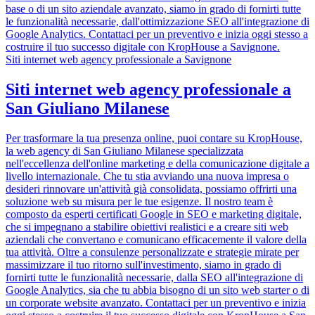
base o di un sito aziendale avanzato, siamo in grado di fornirti tutte
le funzionalità necessarie, dall'ottimizzazione SEO all'integrazione di
Google Analytics. Contattaci per un preventivo e inizia oggi stesso a
costruire il tuo successo digitale con KropHouse a Savignone.
Siti internet web agency professionale a Savignone
Siti internet web agency professionale a
San Giuliano Milanese
Per trasformare la tua presenza online, puoi contare su KropHouse,
la web agency di San Giuliano Milanese specializzata
nell'eccellenza dell'online marketing e della comunicazione digitale a
livello internazionale. Che tu stia avviando una nuova impresa o
desideri rinnovare un'attività già consolidata, possiamo offrirti una
soluzione web su misura per le tue esigenze. Il nostro team è
composto da esperti certificati Google in SEO e marketing digitale,
che si impegnano a stabilire obiettivi realistici e a creare siti web
aziendali che convertano e comunicano efficacemente il valore della
tua attività. Oltre a consulenze personalizzate e strategie mirate per
massimizzare il tuo ritorno sull'investimento, siamo in grado di
fornirti tutte le funzionalità necessarie, dalla SEO all'integrazione di
Google Analytics, sia che tu abbia bisogno di un sito web starter o di
un corporate website avanzato. Contattaci per un preventivo e inizia