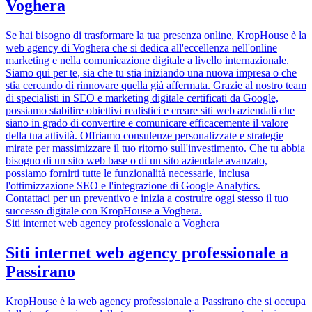
Voghera
Se hai bisogno di trasformare la tua presenza online, KropHouse è la
web agency di Voghera che si dedica all'eccellenza nell'online
marketing e nella comunicazione digitale a livello internazionale.
Siamo qui per te, sia che tu stia iniziando una nuova impresa o che
stia cercando di rinnovare quella già affermata. Grazie al nostro team
di specialisti in SEO e marketing digitale certificati da Google,
possiamo stabilire obiettivi realistici e creare siti web aziendali che
siano in grado di convertire e comunicare efficacemente il valore
della tua attività. Offriamo consulenze personalizzate e strategie
mirate per massimizzare il tuo ritorno sull'investimento. Che tu abbia
bisogno di un sito web base o di un sito aziendale avanzato,
possiamo fornirti tutte le funzionalità necessarie, inclusa
l'ottimizzazione SEO e l'integrazione di Google Analytics.
Contattaci per un preventivo e inizia a costruire oggi stesso il tuo
successo digitale con KropHouse a Voghera.
Siti internet web agency professionale a Voghera
Siti internet web agency professionale a
Passirano
KropHouse è la web agency professionale a Passirano che si occupa