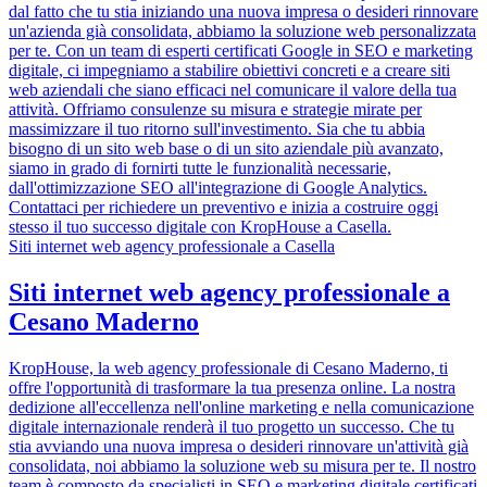
dal fatto che tu stia iniziando una nuova impresa o desideri rinnovare
un'azienda già consolidata, abbiamo la soluzione web personalizzata
per te. Con un team di esperti certificati Google in SEO e marketing
digitale, ci impegniamo a stabilire obiettivi concreti e a creare siti
web aziendali che siano efficaci nel comunicare il valore della tua
attività. Offriamo consulenze su misura e strategie mirate per
massimizzare il tuo ritorno sull'investimento. Sia che tu abbia
bisogno di un sito web base o di un sito aziendale più avanzato,
siamo in grado di fornirti tutte le funzionalità necessarie,
dall'ottimizzazione SEO all'integrazione di Google Analytics.
Contattaci per richiedere un preventivo e inizia a costruire oggi
stesso il tuo successo digitale con KropHouse a Casella.
Siti internet web agency professionale a Casella
Siti internet web agency professionale a
Cesano Maderno
KropHouse, la web agency professionale di Cesano Maderno, ti
offre l'opportunità di trasformare la tua presenza online. La nostra
dedizione all'eccellenza nell'online marketing e nella comunicazione
digitale internazionale renderà il tuo progetto un successo. Che tu
stia avviando una nuova impresa o desideri rinnovare un'attività già
consolidata, noi abbiamo la soluzione web su misura per te. Il nostro
team è composto da specialisti in SEO e marketing digitale certificati