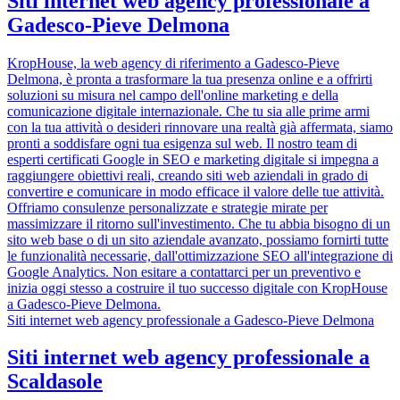
Siti internet web agency professionale a
Gadesco-Pieve Delmona
KropHouse, la web agency di riferimento a Gadesco-Pieve
Delmona, è pronta a trasformare la tua presenza online e a offrirti
soluzioni su misura nel campo dell'online marketing e della
comunicazione digitale internazionale. Che tu sia alle prime armi
con la tua attività o desideri rinnovare una realtà già affermata, siamo
pronti a soddisfare ogni tua esigenza sul web. Il nostro team di
esperti certificati Google in SEO e marketing digitale si impegna a
raggiungere obiettivi reali, creando siti web aziendali in grado di
convertire e comunicare in modo efficace il valore delle tue attività.
Offriamo consulenze personalizzate e strategie mirate per
massimizzare il ritorno sull'investimento. Che tu abbia bisogno di un
sito web base o di un sito aziendale avanzato, possiamo fornirti tutte
le funzionalità necessarie, dall'ottimizzazione SEO all'integrazione di
Google Analytics. Non esitare a contattarci per un preventivo e
inizia oggi stesso a costruire il tuo successo digitale con KropHouse
a Gadesco-Pieve Delmona.
Siti internet web agency professionale a Gadesco-Pieve Delmona
Siti internet web agency professionale a
Scaldasole