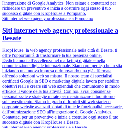
l'integrazione di Google Analytics. Non esitare a contattarci per
richiedere un preventivo e inizia a costruire oggi stesso il tuo
successo digitale con KropHouse a Pompiano.
Siti internet web agency professionale a Pompiano
Siti internet web agency professionale a
Besate
KropHouse, la web agency professionale nella città di Besate, ti
offre l'opportunità di trasformare la tua presenza online.
Dedichiamoci all'eccellenza nel marketing digitale e nella
comunicazione digitale internazionale. Siamo qui per te, che tu stia
iniziando una nuova impresa o rinnovando una già affermata,
offrendo soluzioni web su misura. Il nostro team di specialisti
certificati Google in SEO e marketing digitale lavora per stabilire
obiettivi reali e creare siti web aziendali che comunicano in modo
efficace il valore della tua attività. Con noi, avrai consulenze
personalizzate e strategie mirate per massimizzare il tuo ritorno
sull'investimento. Siamo in grado di fornirti siti web starter o
corporate website avanzati, dotati di tutte le funzionalità necessarie,
dall'ottimizzazione SEO all'integrazione di Google Analytics.
Contattaci per un preventivo e inizia a costruire oggi stesso il tuo
successo digitale con KropHouse a Besate.
Siti internet web agency professionale a Besate