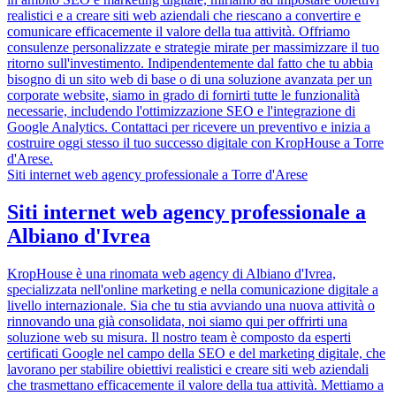
realistici e a creare siti web aziendali che riescano a convertire e
comunicare efficacemente il valore della tua attività. Offriamo
consulenze personalizzate e strategie mirate per massimizzare il tuo
ritorno sull'investimento. Indipendentemente dal fatto che tu abbia
bisogno di un sito web di base o di una soluzione avanzata per un
corporate website, siamo in grado di fornirti tutte le funzionalità
necessarie, includendo l'ottimizzazione SEO e l'integrazione di
Google Analytics. Contattaci per ricevere un preventivo e inizia a
costruire oggi stesso il tuo successo digitale con KropHouse a Torre
d'Arese.
Siti internet web agency professionale a Torre d'Arese
Siti internet web agency professionale a
Albiano d'Ivrea
KropHouse è una rinomata web agency di Albiano d'Ivrea,
specializzata nell'online marketing e nella comunicazione digitale a
livello internazionale. Sia che tu stia avviando una nuova attività o
rinnovando una già consolidata, noi siamo qui per offrirti una
soluzione web su misura. Il nostro team è composto da esperti
certificati Google nel campo della SEO e del marketing digitale, che
lavorano per stabilire obiettivi realistici e creare siti web aziendali
che trasmettano efficacemente il valore della tua attività. Mettiamo a