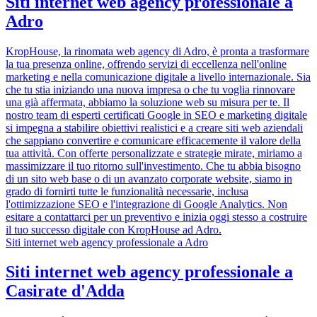
Siti internet web agency professionale a
Adro
KropHouse, la rinomata web agency di Adro, è pronta a trasformare
la tua presenza online, offrendo servizi di eccellenza nell'online
marketing e nella comunicazione digitale a livello internazionale. Sia
che tu stia iniziando una nuova impresa o che tu voglia rinnovare
una già affermata, abbiamo la soluzione web su misura per te. Il
nostro team di esperti certificati Google in SEO e marketing digitale
si impegna a stabilire obiettivi realistici e a creare siti web aziendali
che sappiano convertire e comunicare efficacemente il valore della
tua attività. Con offerte personalizzate e strategie mirate, miriamo a
massimizzare il tuo ritorno sull'investimento. Che tu abbia bisogno
di un sito web base o di un avanzato corporate website, siamo in
grado di fornirti tutte le funzionalità necessarie, inclusa
l'ottimizzazione SEO e l'integrazione di Google Analytics. Non
esitare a contattarci per un preventivo e inizia oggi stesso a costruire
il tuo successo digitale con KropHouse ad Adro.
Siti internet web agency professionale a Adro
Siti internet web agency professionale a
Casirate d'Adda