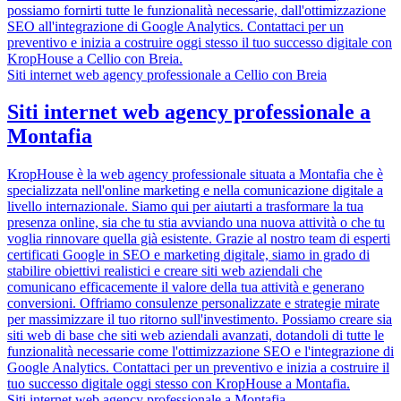
possiamo fornirti tutte le funzionalità necessarie, dall'ottimizzazione
SEO all'integrazione di Google Analytics. Contattaci per un
preventivo e inizia a costruire oggi stesso il tuo successo digitale con
KropHouse a Cellio con Breia.
Siti internet web agency professionale a Cellio con Breia
Siti internet web agency professionale a
Montafia
KropHouse è la web agency professionale situata a Montafia che è
specializzata nell'online marketing e nella comunicazione digitale a
livello internazionale. Siamo qui per aiutarti a trasformare la tua
presenza online, sia che tu stia avviando una nuova attività o che tu
voglia rinnovare quella già esistente. Grazie al nostro team di esperti
certificati Google in SEO e marketing digitale, siamo in grado di
stabilire obiettivi realistici e creare siti web aziendali che
comunicano efficacemente il valore della tua attività e generano
conversioni. Offriamo consulenze personalizzate e strategie mirate
per massimizzare il tuo ritorno sull'investimento. Possiamo creare sia
siti web di base che siti web aziendali avanzati, dotandoli di tutte le
funzionalità necessarie come l'ottimizzazione SEO e l'integrazione di
Google Analytics. Contattaci per un preventivo e inizia a costruire il
tuo successo digitale oggi stesso con KropHouse a Montafia.
Siti internet web agency professionale a Montafia