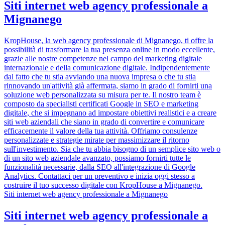
Siti internet web agency professionale a
Mignanego
KropHouse, la web agency professionale di Mignanego, ti offre la
possibilità di trasformare la tua presenza online in modo eccellente,
grazie alle nostre competenze nel campo del marketing digitale
internazionale e della comunicazione digitale. Indipendentemente
dal fatto che tu stia avviando una nuova impresa o che tu stia
rinnovando un'attività già affermata, siamo in grado di fornirti una
soluzione web personalizzata su misura per te. Il nostro team è
composto da specialisti certificati Google in SEO e marketing
digitale, che si impegnano ad impostare obiettivi realistici e a creare
siti web aziendali che siano in grado di convertire e comunicare
efficacemente il valore della tua attività. Offriamo consulenze
personalizzate e strategie mirate per massimizzare il ritorno
sull'investimento. Sia che tu abbia bisogno di un semplice sito web o
di un sito web aziendale avanzato, possiamo fornirti tutte le
funzionalità necessarie, dalla SEO all'integrazione di Google
Analytics. Contattaci per un preventivo e inizia oggi stesso a
costruire il tuo successo digitale con KropHouse a Mignanego.
Siti internet web agency professionale a Mignanego
Siti internet web agency professionale a