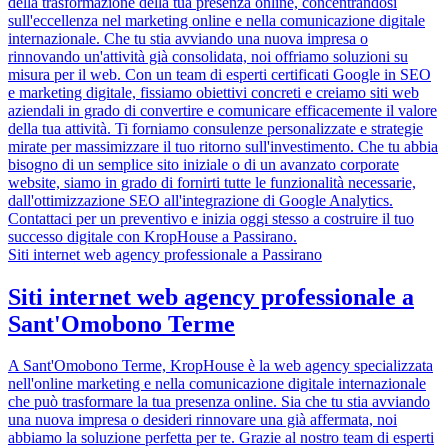
della trasformazione della tua presenza online, concentrandosi
sull'eccellenza nel marketing online e nella comunicazione digitale
internazionale. Che tu stia avviando una nuova impresa o
rinnovando un'attività già consolidata, noi offriamo soluzioni su
misura per il web. Con un team di esperti certificati Google in SEO
e marketing digitale, fissiamo obiettivi concreti e creiamo siti web
aziendali in grado di convertire e comunicare efficacemente il valore
della tua attività. Ti forniamo consulenze personalizzate e strategie
mirate per massimizzare il tuo ritorno sull'investimento. Che tu abbia
bisogno di un semplice sito iniziale o di un avanzato corporate
website, siamo in grado di fornirti tutte le funzionalità necessarie,
dall'ottimizzazione SEO all'integrazione di Google Analytics.
Contattaci per un preventivo e inizia oggi stesso a costruire il tuo
successo digitale con KropHouse a Passirano.
Siti internet web agency professionale a Passirano
Siti internet web agency professionale a
Sant'Omobono Terme
A Sant'Omobono Terme, KropHouse è la web agency specializzata
nell'online marketing e nella comunicazione digitale internazionale
che può trasformare la tua presenza online. Sia che tu stia avviando
una nuova impresa o desideri rinnovare una già affermata, noi
abbiamo la soluzione perfetta per te. Grazie al nostro team di esperti