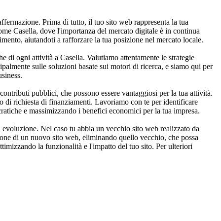
affermazione. Prima di tutto, il tuo sito web rappresenta la tua
 come Casella, dove l'importanza del mercato digitale è in continua
rimento, aiutandoti a rafforzare la tua posizione nel mercato locale.
e di ogni attività a Casella. Valutiamo attentamente le strategie
cipalmente sulle soluzioni basate sui motori di ricerca, e siamo qui per
usiness.
ntributi pubblici, che possono essere vantaggiosi per la tua attività.
so di richiesta di finanziamenti. Lavoriamo con te per identificare
ocratiche e massimizzando i benefici economici per la tua impresa.
a evoluzione. Nel caso tu abbia un vecchio sito web realizzato da
azione di un nuovo sito web, eliminando quello vecchio, che possa
imizzando la funzionalità e l'impatto del tuo sito. Per ulteriori