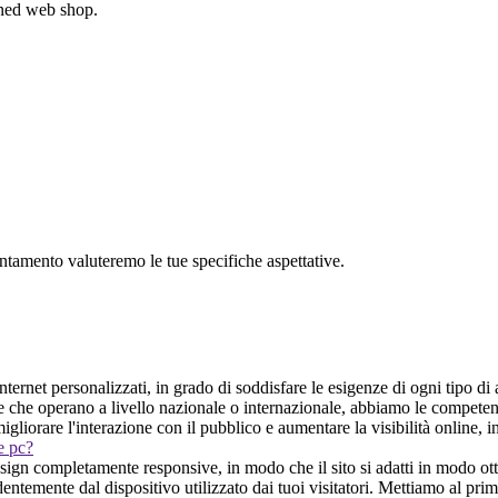
gned web shop.
untamento valuteremo le tue specifiche aspettative.
ernet personalizzati, in grado di soddisfare le esigenze di ogni tipo di at
nde che operano a livello nazionale o internazionale, abbiamo le compete
migliorare l'interazione con il pubblico e aumentare la visibilità online,
 e pc?
gn completamente responsive, in modo che il sito si adatti in modo otti
emente dal dispositivo utilizzato dai tuoi visitatori. Mettiamo al primo 