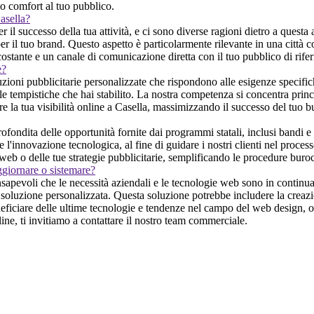
mo comfort al tuo pubblico.
asella?
il successo della tua attività, e ci sono diverse ragioni dietro a questa 
per il tuo brand. Questo aspetto è particolarmente rilevante in una città
 costante e un canale di comunicazione diretta con il tuo pubblico di rife
e?
zioni pubblicitarie personalizzate che rispondono alle esigenze specifich
e le tempistiche che hai stabilito. La nostra competenza si concentra prin
cere la tua visibilità online a Casella, massimizzando il successo del tuo b
dita delle opportunità fornite dai programmi statali, inclusi bandi e co
 l'innovazione tecnologica, al fine di guidare i nostri clienti nel proces
o web o delle tue strategie pubblicitarie, semplificando le procedure bur
ggiornare o sistemare?
nsapevoli che le necessità aziendali e le tecnologie web sono in continu
 una soluzione personalizzata. Questa soluzione potrebbe includere la cre
eficiare delle ultime tecnologie e tendenze nel campo del web design, ott
ne, ti invitiamo a contattare il nostro team commerciale.