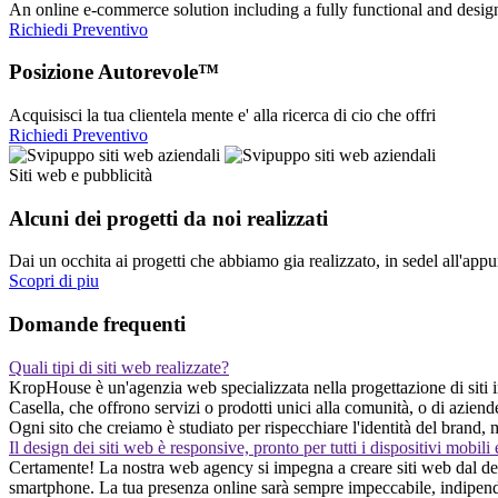
An online e-commerce solution including a fully functional and desi
Richiedi Preventivo
Posizione Autorevole™
Acquisisci la tua clientela mente e' alla ricerca di cio che offri
Richiedi Preventivo
Siti web e pubblicità
Alcuni dei progetti da noi realizzati
Dai un occhita ai progetti che abbiamo gia realizzato, in sedel all'app
Scopri di piu
Domande frequenti
Quali tipi di siti web realizzate?
KropHouse è un'agenzia web specializzata nella progettazione di siti int
Casella, che offrono servizi o prodotti unici alla comunità, o di azie
Ogni sito che creiamo è studiato per rispecchiare l'identità del brand, 
Il design dei siti web è responsive, pronto per tutti i dispositivi mobili
Certamente! La nostra web agency si impegna a creare siti web dal desi
smartphone. La tua presenza online sarà sempre impeccabile, indipendent