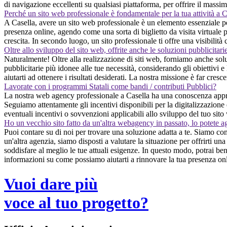
di navigazione eccellenti su qualsiasi piattaforma, per offrire il massi
Perché un sito web professionale è fondamentale per la tua attività a C
A Casella, avere un sito web professionale è un elemento essenziale per 
presenza online, agendo come una sorta di biglietto da visita virtuale 
crescita. In secondo luogo, un sito professionale ti offre una visibilità
Oltre allo sviluppo del sito web, offrite anche le soluzioni pubblicitari
Naturalmente! Oltre alla realizzazione di siti web, forniamo anche solu
pubblicitarie più idonee alle tue necessità, considerando gli obiettivi 
aiutarti ad ottenere i risultati desiderati. La nostra missione è far cres
Lavorate con i programmi Statali come bandi / contributi Pubblici?
La nostra web agency professionale a Casella ha una conoscenza approfon
Seguiamo attentamente gli incentivi disponibili per la digitalizzazione e
eventuali incentivi o sovvenzioni applicabili allo sviluppo del tuo sit
Ho un vecchio sito fatto da un'altra webagency in passato, lo potete a
Puoi contare su di noi per trovare una soluzione adatta a te. Siamo co
un'altra agenzia, siamo disposti a valutare la situazione per offrirti
soddisfare al meglio le tue attuali esigenze. In questo modo, potrai ben
informazioni su come possiamo aiutarti a rinnovare la tua presenza onli
Vuoi dare più
voce al tuo progetto?