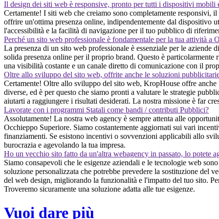
Il design dei siti web è responsive, pronto per tutti i dispositivi mobili
Certamente! I siti web che creiamo sono completamente responsivi, il c
offrire un'ottima presenza online, indipendentemente dal dispositivo uti
l'accessibilità e la facilità di navigazione per il tuo pubblico di riferime
Perché un sito web professionale è fondamentale per la tua attività a
La presenza di un sito web professionale è essenziale per le aziende d
solida presenza online per il proprio brand. Questo è particolarmente r
una visibilità costante e un canale diretto di comunicazione con il pro
Oltre allo sviluppo del sito web, offrite anche le soluzioni pubblicitari
Certamente! Oltre allo sviluppo del sito web, KropHouse offre anche
diverse, ed è per questo che siamo pronti a valutare le strategie pubblic
aiutarti a raggiungere i risultati desiderati. La nostra missione è far c
Lavorate con i programmi Statali come bandi / contributi Pubblici?
Assolutamente! La nostra web agency è sempre attenta alle opportunità 
Occhieppo Superiore. Siamo costantemente aggiornati sui vari incentivi d
finanziamenti. Se esistono incentivi o sovvenzioni applicabili allo svi
burocrazia e agevolando la tua impresa.
Ho un vecchio sito fatto da un'altra webagency in passato, lo potete a
Siamo consapevoli che le esigenze aziendali e le tecnologie web sono in
soluzione personalizzata che potrebbe prevedere la sostituzione del vec
del web design, migliorando la funzionalità e l'impatto del tuo sito. P
Troveremo sicuramente una soluzione adatta alle tue esigenze.
Vuoi dare più