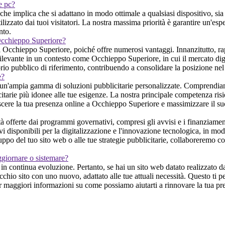
 e pc?
he implica che si adattano in modo ottimale a qualsiasi dispositivo, si
lizzato dai tuoi visitatori. La nostra massima priorità è garantire un'esp
nto.
 Occhieppo Superiore?
i Occhieppo Superiore, poiché offre numerosi vantaggi. Innanzitutto, rap
ilevante in un contesto come Occhieppo Superiore, in cui il mercato digit
prio pubblico di riferimento, contribuendo a consolidare la posizione nel
e?
 un'ampia gamma di soluzioni pubblicitarie personalizzate. Comprendiam
itarie più idonee alle tue esigenze. La nostra principale competenza risie
rescere la tua presenza online a Occhieppo Superiore e massimizzare il suc
offerte dai programmi governativi, compresi gli avvisi e i finanziamenti
isponibili per la digitalizzazione e l'innovazione tecnologica, in modo da
luppo del tuo sito web o alle tue strategie pubblicitarie, collaboreremo 
ggiornare o sistemare?
 continua evoluzione. Pertanto, se hai un sito web datato realizzato da u
chio sito con uno nuovo, adattato alle tue attuali necessità. Questo ti 
er maggiori informazioni su come possiamo aiutarti a rinnovare la tua pre