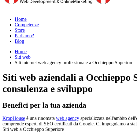
Home
Competenze
Store
Parliamo?
Blog
Home
Siti web
Siti internet web agency professionale a Occhieppo Superiore
Siti web aziendali a Occhieppo 
consulenza e sviluppo
Benefici per la tua azienda
KropHouse
è una rinomata
web agency
specializzata nell'ambito dell
comprende esperti di SEO certificati da Google. Ci impegniamo a stabilire
Siti web a Occhieppo Superiore