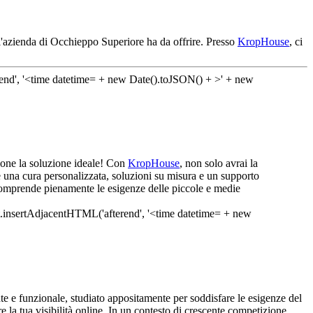
l'azienda di Occhieppo Superiore ha da offrire. Presso
KropHouse
, ci
zione la soluzione ideale! Con
KropHouse
, non solo avrai la
e una cura personalizzata, soluzioni su misura e un supporto
 comprende pienamente le esigenze delle piccole e medie
e e funzionale, studiato appositamente per soddisfare le esigenze del
re la tua visibilità online. In un contesto di crescente competizione