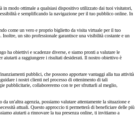
n modo ottimale a qualsiasi dispositivo utilizzato dai tuoi visitatori,
essibilità e semplificando la navigazione per il tuo pubblico online. In
do come un vero e proprio biglietto da visita virtuale per il tuo
noltre, un sito professionale garantisce una visibilità costante e un
go ha obiettivi e scadenze diverse, e siamo pronti a valutare le
 aiutarti a raggiungere i risultati desiderati. Il nostro obiettivo è
nanziamenti pubblici, che possono apportare vantaggi alla tua attività
uidare i nostri clienti nel processo di ottenimento di tali
ie pubblicitarie, collaboreremo con te per sfruttarli al meglio,
o da un'altra agenzia, possiamo valutare attentamente la situazione e
cessità attuali. Questo approccio ti permetterà di beneficiare delle più
iamo aiutarti a rinnovare la tua presenza online, ti invitiamo a