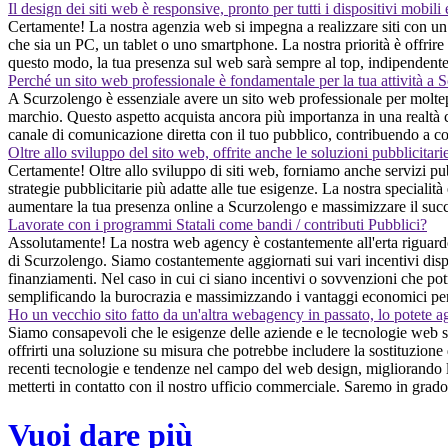
Il design dei siti web è responsive, pronto per tutti i dispositivi mobili
Certamente! La nostra agenzia web si impegna a realizzare siti con un de
che sia un PC, un tablet o uno smartphone. La nostra priorità è offrire 
questo modo, la tua presenza sul web sarà sempre al top, indipendentem
Perché un sito web professionale è fondamentale per la tua attività a
A Scurzolengo è essenziale avere un sito web professionale per moltepli
marchio. Questo aspetto acquista ancora più importanza in una realtà c
canale di comunicazione diretta con il tuo pubblico, contribuendo a co
Oltre allo sviluppo del sito web, offrite anche le soluzioni pubblicitari
Certamente! Oltre allo sviluppo di siti web, forniamo anche servizi pub
strategie pubblicitarie più adatte alle tue esigenze. La nostra specialità 
aumentare la tua presenza online a Scurzolengo e massimizzare il succ
Lavorate con i programmi Statali come bandi / contributi Pubblici?
Assolutamente! La nostra web agency è costantemente all'erta riguardo 
di Scurzolengo. Siamo costantemente aggiornati sui vari incentivi dispon
finanziamenti. Nel caso in cui ci siano incentivi o sovvenzioni che potr
semplificando la burocrazia e massimizzando i vantaggi economici per
Ho un vecchio sito fatto da un'altra webagency in passato, lo potete a
Siamo consapevoli che le esigenze delle aziende e le tecnologie web so
offrirti una soluzione su misura che potrebbe includere la sostituzione
recenti tecnologie e tendenze nel campo del web design, migliorando la 
metterti in contatto con il nostro ufficio commerciale. Saremo in grado 
Vuoi dare più