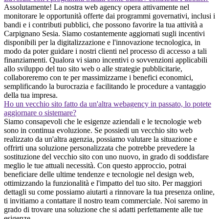
Assolutamente! La nostra web agency opera attivamente nel
monitorare le opportunità offerte dai programmi governativi, inclusi i
bandi e i contributi pubblici, che possono favorire la tua attività a
Carpignano Sesia. Siamo costantemente aggiornati sugli incentivi
disponibili per la digitalizzazione e l'innovazione tecnologica, in
modo da poter guidare i nostri clienti nel processo di accesso a tali
finanziamenti. Qualora vi siano incentivi o sovvenzioni applicabili
allo sviluppo del tuo sito web o alle strategie pubblicitarie,
collaboreremo con te per massimizzarne i benefici economici,
semplificando la burocrazia e facilitando le procedure a vantaggio
della tua impresa.
Ho un vecchio sito fatto da un'altra webagency in passato, lo potete
aggiornare o sistemare?
Siamo consapevoli che le esigenze aziendali e le tecnologie web
sono in continua evoluzione. Se possiedi un vecchio sito web
realizzato da un'altra agenzia, possiamo valutare la situazione e
offrirti una soluzione personalizzata che potrebbe prevedere la
sostituzione del vecchio sito con uno nuovo, in grado di soddisfare
meglio le tue attuali necessità. Con questo approccio, potrai
beneficiare delle ultime tendenze e tecnologie nel design web,
ottimizzando la funzionalità e l'impatto del tuo sito. Per maggiori
dettagli su come possiamo aiutarti a rinnovare la tua presenza online,
ti invitiamo a contattare il nostro team commerciale. Noi saremo in
grado di trovare una soluzione che si adatti perfettamente alle tue
esigenze.