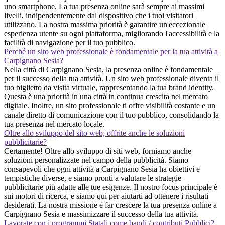
uno smartphone. La tua presenza online sarà sempre ai massimi
livelli, indipendentemente dal dispositivo che i tuoi visitatori
utilizzano. La nostra massima priorità è garantire un'eccezionale
esperienza utente su ogni piattaforma, migliorando l'accessibilità e la
facilità di navigazione per il tuo pubblico.
Perché un sito web professionale è fondamentale per la tua attività a
Carpignano Sesia?
Nella città di Carpignano Sesia, la presenza online è fondamentale
per il successo della tua attività. Un sito web professionale diventa il
tuo biglietto da visita virtuale, rappresentando la tua brand identity.
Questa è una priorità in una città in continua crescita nel mercato
digitale. Inoltre, un sito professionale ti offre visibilità costante e un
canale diretto di comunicazione con il tuo pubblico, consolidando la
tua presenza nel mercato locale.
Oltre allo sviluppo del sito web, offrite anche le soluzioni
pubblicitarie?
Certamente! Oltre allo sviluppo di siti web, forniamo anche
soluzioni personalizzate nel campo della pubblicità. Siamo
consapevoli che ogni attività a Carpignano Sesia ha obiettivi e
tempistiche diverse, e siamo pronti a valutare le strategie
pubblicitarie più adatte alle tue esigenze. Il nostro focus principale è
sui motori di ricerca, e siamo qui per aiutarti ad ottenere i risultati
desiderati. La nostra missione è far crescere la tua presenza online a
Carpignano Sesia e massimizzare il successo della tua attività.
Lavorate con i programmi Statali come bandi / contributi Pubblici?