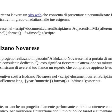
artenza è avere un
sito web
che consenta di presentare e personalizzare i
ativi, in grado di adattarsi alle tue esigenze.
olzano Novarese
e un progetto realizzato in passato? A Bolzano Novarese hai a portata di 
 un consulente dedicato. Questo significa ricevere un'attenzione su misu
sii sicuro di avere al tuo fianco un esperto che comprende appieno le esi
e, ma anche un progetto altamente performante e mirato a ottenere conv
egico, per migliorare l'interazione con il tuo pubblico target e aumentare