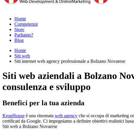
Home
Competenze
Store
Parliamo?
Blog
Home
Siti web
Siti internet web agency professionale a Bolzano Novarese
Siti web aziendali a Bolzano No
consulenza e sviluppo
Benefici per la tua azienda
KropHouse
è una rinomata
web agency
che si occupa di marketing onl
certificati da Google. Ci impegniamo a definire obiettivi realistici basat
Siti web a Bolzano Novarese