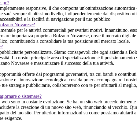
 e pc?
mpletamente responsive, il che comporta un'ottimizzazione automatica del
sarà sempre di altissimo livello, indipendentemente dal dispositivo utili
ccessibilità e la facilità di navigazione per il tuo pubblico.
 Bolzano Novarese?
ntale per le attività commerciali per svariati motivi. Innanzitutto, ess
rticolare importanza proprio a Bolzano Novarese, dove il mercato digitale
lico, contribuendo a consolidare la tua posizione sul mercato locale.
e?
 pubblicitarie personalizzate. Siamo consapevoli che ogni azienda a Bol
essità. La nostra principale area di specializzazione è il posizionamento s
Bolzano Novarese e massimizzare il successo della tua attività.
ortunità offerte dai programmi governativi, tra cui bandi e contributi 
zazione e l'innovazione tecnologica, così da poter accompagnare i nostri 
le tue strategie pubblicitarie, collaboreremo con te per sfruttarli al meg
ggiornare o sistemare?
 web sono in costante evoluzione. Se hai un sito web precedentemente re
includere la creazione di un nuovo sito web, rinunciando al vecchio. Que
to del tuo sito. Per ulteriori informazioni su come possiamo aiutarti a r
ue esigenze.