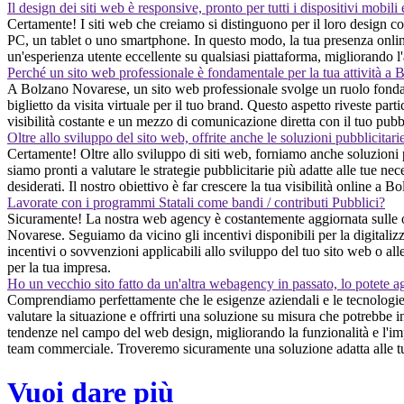
Il design dei siti web è responsive, pronto per tutti i dispositivi mobili
Certamente! I siti web che creiamo si distinguono per il loro design co
PC, un tablet o uno smartphone. In questo modo, la tua presenza online 
un'esperienza utente eccellente su qualsiasi piattaforma, migliorando l'a
Perché un sito web professionale è fondamentale per la tua attività a
A Bolzano Novarese, un sito web professionale svolge un ruolo fondame
biglietto da visita virtuale per il tuo brand. Questo aspetto riveste pa
visibilità costante e un mezzo di comunicazione diretta con il tuo pubb
Oltre allo sviluppo del sito web, offrite anche le soluzioni pubblicitari
Certamente! Oltre allo sviluppo di siti web, forniamo anche soluzioni
siamo pronti a valutare le strategie pubblicitarie più adatte alle tue nec
desiderati. Il nostro obiettivo è far crescere la tua visibilità online a 
Lavorate con i programmi Statali come bandi / contributi Pubblici?
Sicuramente! La nostra web agency è costantemente aggiornata sulle opp
Novarese. Seguiamo da vicino gli incentivi disponibili per la digitaliz
incentivi o sovvenzioni applicabili allo sviluppo del tuo sito web o al
per la tua impresa.
Ho un vecchio sito fatto da un'altra webagency in passato, lo potete a
Comprendiamo perfettamente che le esigenze aziendali e le tecnologie
valutare la situazione e offrirti una soluzione su misura che potrebbe 
tendenze nel campo del web design, migliorando la funzionalità e l'impat
team commerciale. Troveremo sicuramente una soluzione adatta alle t
Vuoi dare più