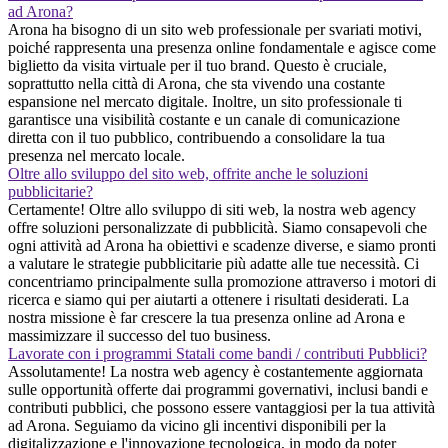
ad Arona?
Arona ha bisogno di un sito web professionale per svariati motivi,
poiché rappresenta una presenza online fondamentale e agisce come
biglietto da visita virtuale per il tuo brand. Questo è cruciale,
soprattutto nella città di Arona, che sta vivendo una costante
espansione nel mercato digitale. Inoltre, un sito professionale ti
garantisce una visibilità costante e un canale di comunicazione
diretta con il tuo pubblico, contribuendo a consolidare la tua
presenza nel mercato locale.
Oltre allo sviluppo del sito web, offrite anche le soluzioni
pubblicitarie?
Certamente! Oltre allo sviluppo di siti web, la nostra web agency
offre soluzioni personalizzate di pubblicità. Siamo consapevoli che
ogni attività ad Arona ha obiettivi e scadenze diverse, e siamo pronti
a valutare le strategie pubblicitarie più adatte alle tue necessità. Ci
concentriamo principalmente sulla promozione attraverso i motori di
ricerca e siamo qui per aiutarti a ottenere i risultati desiderati. La
nostra missione è far crescere la tua presenza online ad Arona e
massimizzare il successo del tuo business.
Lavorate con i programmi Statali come bandi / contributi Pubblici?
Assolutamente! La nostra web agency è costantemente aggiornata
sulle opportunità offerte dai programmi governativi, inclusi bandi e
contributi pubblici, che possono essere vantaggiosi per la tua attività
ad Arona. Seguiamo da vicino gli incentivi disponibili per la
digitalizzazione e l'innovazione tecnologica, in modo da poter