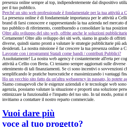
presenza online sempre al top, indipendentemente dal dispositivo utilizza
per il tuo pubblico.
Perché un sito web professionale è fondamentale per la tua attività a 
La presenza online è di fondamentale importanza per le attività a Celli
brand di farsi conoscere e rappresentando la tua azienda nel mercato digi
tuo pubblico di riferimento, contribuendo a consolidare la tua posizion
Oltre allo sviluppo del sito web, offrite anche le soluzioni pubblicitari
Certamente! Oltre allo sviluppo dei siti web, siamo in grado di offrirti
diverse, quindi siamo pronti a valutare le strategie pubblicitarie più ada
desiderati. La nostra missione è far crescere la tua presenza online a C
Lavorate con i programmi Statali come bandi / contributi Pubblici?
Assolutamente! La nostra web agency è costantemente all'erta per cogli
attività a Cellio con Breia. Ci teniamo sempre aggiornati sulle diverse 
ottenimento di tali finanziamenti. Se ci sono incentivi o sovvenzioni ch
semplificando le pratiche burocratiche e massimizzando i vantaggi fina
Ho un vecchio sito fatto da un'altra webagency in passato, lo potete a
Siamo consapevoli che le esigenze aziendali e le tecnologie web sono i
agenzia, possiamo valutare la situazione e proporti una soluzione pers
ottimizzare la funzionalità e l'impatto del tuo sito. In tal modo, potrai
invitiamo a contattare il nostro reparto commerciale.
Vuoi dare più
voce al tuo progetto?