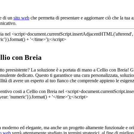
re di un
sito web
che permetta di presentare e aggiornare ciò che la tua a
nicativo.
llio con Breia
tto preesistente? La soluzione è a portata di mano a Cellio con Breia! 
onsulente dedicato. Questo ti garantisce una cura personalizzata, soluzio
illità di avere un esperto al tuo fianco che comprende appieno le esigenz
gn moderno ed elegante, ma anche un progetto altamente funzionale e ori
to web
verrà attentamente studiato in termini strategici, al fine di miglior