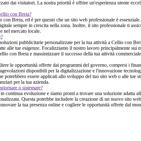
to dai visitatori. La nostra priorità è offrire un'esperienza utente eccel
Cellio con Breia?
o con Breia, ed è per questo che un sito web professionale è essenziale. I
tale sempre in crescita nella zona. Inoltre, il sito professionale ti assi
e nel mercato locale.
e?
 soluzioni pubblicitarie personalizzate per la tua attività a Cellio con 
tte alle tue esigenze. Focalizziamo il nostro lavoro principalmente sui moto
ellio con Breia e massimizzare il successo della tua attività commerciale
ere le opportunità offerte dai programmi del governo, compresi i finanz
agevolazioni disponibili per la digitalizzazione e l'innovazione tecnologi
e potrebbero essere applicati allo sviluppo del tuo sito web o alle tue str
nziari per la tua azienda.
ggiornare o sistemare?
n continua evoluzione e siamo pronti a trovare una soluzione adatta alle 
onalizzata. Questa potrebbe includere la creazione di un nuovo sito web,
 rinnovare la tua presenza online e cogliere le opportunità offerte dal mond