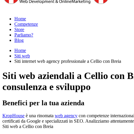
Home
Competenze
Store
Parliamo?
Blog
Home
Siti web
Siti internet web agency professionale a Cellio con Breia
Siti web aziendali a Cellio con B
consulenza e sviluppo
Benefici per la tua azienda
KropHouse
è una rinomata
web agency
con competenze internazionali 
certificati da Google e specializzati in SEO. Analizziamo attentamente i
Siti web a Cellio con Breia