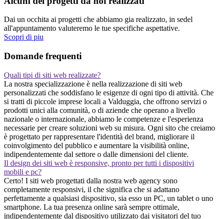
Alcuni dei progetti da noi realizzati
Dai un occhita ai progetti che abbiamo gia realizzato, in sedel
all'appuntamento valuteremo le tue specifiche aspettative.
Scopri di piu
Domande frequenti
Quali tipi di siti web realizzate?
La nostra specializzazione è nella realizzazione di siti web
personalizzati che soddisfano le esigenze di ogni tipo di attività. Che
si tratti di piccole imprese locali a Valduggia, che offrono servizi o
prodotti unici alla comunità, o di aziende che operano a livello
nazionale o internazionale, abbiamo le competenze e l'esperienza
necessarie per creare soluzioni web su misura. Ogni sito che creiamo
è progettato per rappresentare l'identità del brand, migliorare il
coinvolgimento del pubblico e aumentare la visibilità online,
indipendentemente dal settore o dalle dimensioni del cliente.
Il design dei siti web è responsive, pronto per tutti i dispositivi
mobili e pc?
Certo! I siti web progettati dalla nostra web agency sono
completamente responsivi, il che significa che si adattano
perfettamente a qualsiasi dispositivo, sia esso un PC, un tablet o uno
smartphone. La tua presenza online sarà sempre ottimale,
indipendentemente dal dispositivo utilizzato dai visitatori del tuo