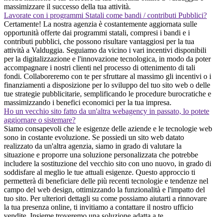
massimizzare il successo della tua attività.
Lavorate con i programmi Statali come bandi / contributi Pubblici?
Certamente! La nostra agenzia è costantemente aggiornata sulle
opportunità offerte dai programmi statali, compresi i bandi e i
contributi pubblici, che possono risultare vantaggiosi per la tua
attività a Valduggia. Seguiamo da vicino i vari incentivi disponibili
per la digitalizzazione e l'innovazione tecnologica, in modo da poter
accompagnare i nostri clienti nel processo di ottenimento di tali
fondi. Collaboreremo con te per sfruttare al massimo gli incentivi o i
finanziamenti a disposizione per lo sviluppo del tuo sito web o delle
tue strategie pubblicitarie, semplificando le procedure burocratiche e
massimizzando i benefici economici per la tua impresa.
Ho un vecchio sito fatto da un'altra webagency in passato, lo potete
aggiornare o sistemare?
Siamo consapevoli che le esigenze delle aziende e le tecnologie web
sono in costante evoluzione. Se possiedi un sito web datato
realizzato da un'altra agenzia, siamo in grado di valutare la
situazione e proporre una soluzione personalizzata che potrebbe
includere la sostituzione del vecchio sito con uno nuovo, in grado di
soddisfare al meglio le tue attuali esigenze. Questo approccio ti
permetterà di beneficiare delle più recenti tecnologie e tendenze nel
campo del web design, ottimizzando la funzionalità e l'impatto del
tuo sito. Per ulteriori dettagli su come possiamo aiutarti a rinnovare
la tua presenza online, ti invitiamo a contattare il nostro ufficio
vendite. Insieme troveremo una soluzione adatta a te.