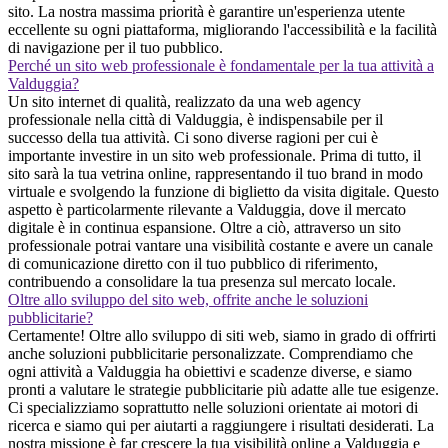
sito. La nostra massima priorità è garantire un'esperienza utente
eccellente su ogni piattaforma, migliorando l'accessibilità e la facilità
di navigazione per il tuo pubblico.
Perché un sito web professionale è fondamentale per la tua attività a
Valduggia?
Un sito internet di qualità, realizzato da una web agency
professionale nella città di Valduggia, è indispensabile per il
successo della tua attività. Ci sono diverse ragioni per cui è
importante investire in un sito web professionale. Prima di tutto, il
sito sarà la tua vetrina online, rappresentando il tuo brand in modo
virtuale e svolgendo la funzione di biglietto da visita digitale. Questo
aspetto è particolarmente rilevante a Valduggia, dove il mercato
digitale è in continua espansione. Oltre a ciò, attraverso un sito
professionale potrai vantare una visibilità costante e avere un canale
di comunicazione diretto con il tuo pubblico di riferimento,
contribuendo a consolidare la tua presenza sul mercato locale.
Oltre allo sviluppo del sito web, offrite anche le soluzioni
pubblicitarie?
Certamente! Oltre allo sviluppo di siti web, siamo in grado di offrirti
anche soluzioni pubblicitarie personalizzate. Comprendiamo che
ogni attività a Valduggia ha obiettivi e scadenze diverse, e siamo
pronti a valutare le strategie pubblicitarie più adatte alle tue esigenze.
Ci specializziamo soprattutto nelle soluzioni orientate ai motori di
ricerca e siamo qui per aiutarti a raggiungere i risultati desiderati. La
nostra missione è far crescere la tua visibilità online a Valduggia e