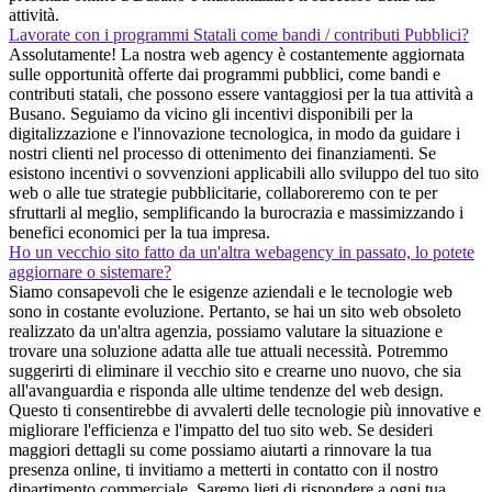
attività.
Lavorate con i programmi Statali come bandi / contributi Pubblici?
Assolutamente! La nostra web agency è costantemente aggiornata
sulle opportunità offerte dai programmi pubblici, come bandi e
contributi statali, che possono essere vantaggiosi per la tua attività a
Busano. Seguiamo da vicino gli incentivi disponibili per la
digitalizzazione e l'innovazione tecnologica, in modo da guidare i
nostri clienti nel processo di ottenimento dei finanziamenti. Se
esistono incentivi o sovvenzioni applicabili allo sviluppo del tuo sito
web o alle tue strategie pubblicitarie, collaboreremo con te per
sfruttarli al meglio, semplificando la burocrazia e massimizzando i
benefici economici per la tua impresa.
Ho un vecchio sito fatto da un'altra webagency in passato, lo potete
aggiornare o sistemare?
Siamo consapevoli che le esigenze aziendali e le tecnologie web
sono in costante evoluzione. Pertanto, se hai un sito web obsoleto
realizzato da un'altra agenzia, possiamo valutare la situazione e
trovare una soluzione adatta alle tue attuali necessità. Potremmo
suggerirti di eliminare il vecchio sito e crearne uno nuovo, che sia
all'avanguardia e risponda alle ultime tendenze del web design.
Questo ti consentirebbe di avvalerti delle tecnologie più innovative e
migliorare l'efficienza e l'impatto del tuo sito web. Se desideri
maggiori dettagli su come possiamo aiutarti a rinnovare la tua
presenza online, ti invitiamo a metterti in contatto con il nostro
dipartimento commerciale. Saremo lieti di rispondere a ogni tua