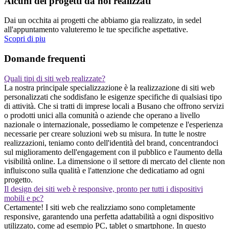
Alcuni dei progetti da noi realizzati
Dai un occhita ai progetti che abbiamo gia realizzato, in sedel
all'appuntamento valuteremo le tue specifiche aspettative.
Scopri di piu
Domande frequenti
Quali tipi di siti web realizzate?
La nostra principale specializzazione è la realizzazione di siti web
personalizzati che soddisfano le esigenze specifiche di qualsiasi tipo
di attività. Che si tratti di imprese locali a Busano che offrono servizi
o prodotti unici alla comunità o aziende che operano a livello
nazionale o internazionale, possediamo le competenze e l'esperienza
necessarie per creare soluzioni web su misura. In tutte le nostre
realizzazioni, teniamo conto dell'identità del brand, concentrandoci
sul miglioramento dell'engagement con il pubblico e l'aumento della
visibilità online. La dimensione o il settore di mercato del cliente non
influiscono sulla qualità e l'attenzione che dedicatiamo ad ogni
progetto.
Il design dei siti web è responsive, pronto per tutti i dispositivi
mobili e pc?
Certamente! I siti web che realizziamo sono completamente
responsive, garantendo una perfetta adattabilità a ogni dispositivo
utilizzato, come ad esempio PC, tablet o smartphone. In questo