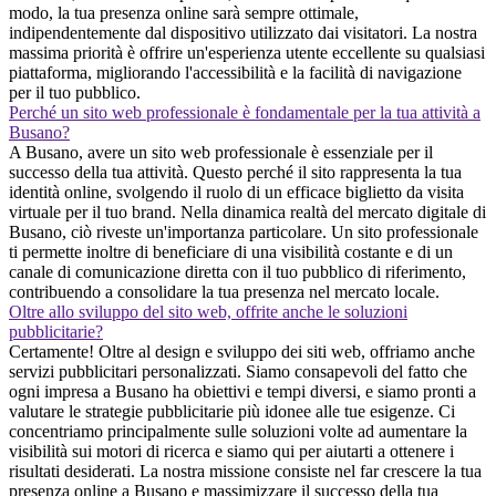
modo, la tua presenza online sarà sempre ottimale,
indipendentemente dal dispositivo utilizzato dai visitatori. La nostra
massima priorità è offrire un'esperienza utente eccellente su qualsiasi
piattaforma, migliorando l'accessibilità e la facilità di navigazione
per il tuo pubblico.
Perché un sito web professionale è fondamentale per la tua attività a
Busano?
A Busano, avere un sito web professionale è essenziale per il
successo della tua attività. Questo perché il sito rappresenta la tua
identità online, svolgendo il ruolo di un efficace biglietto da visita
virtuale per il tuo brand. Nella dinamica realtà del mercato digitale di
Busano, ciò riveste un'importanza particolare. Un sito professionale
ti permette inoltre di beneficiare di una visibilità costante e di un
canale di comunicazione diretta con il tuo pubblico di riferimento,
contribuendo a consolidare la tua presenza nel mercato locale.
Oltre allo sviluppo del sito web, offrite anche le soluzioni
pubblicitarie?
Certamente! Oltre al design e sviluppo dei siti web, offriamo anche
servizi pubblicitari personalizzati. Siamo consapevoli del fatto che
ogni impresa a Busano ha obiettivi e tempi diversi, e siamo pronti a
valutare le strategie pubblicitarie più idonee alle tue esigenze. Ci
concentriamo principalmente sulle soluzioni volte ad aumentare la
visibilità sui motori di ricerca e siamo qui per aiutarti a ottenere i
risultati desiderati. La nostra missione consiste nel far crescere la tua
presenza online a Busano e massimizzare il successo della tua