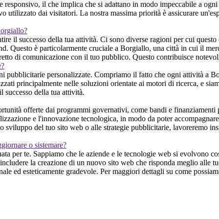
responsivo, il che implica che si adattano in modo impeccabile a ogni t
o utilizzato dai visitatori. La nostra massima priorità è assicurare un'e
Borgiallo?
e il successo della tua attività. Ci sono diverse ragioni per cui questo 
and. Questo è particolarmente cruciale a Borgiallo, una città in cui il me
 diretto di comunicazione con il tuo pubblico. Questo contribuisce notevo
e?
pubblicitarie personalizzate. Compriamo il fatto che ogni attività a Borg
zzati principalmente nelle soluzioni orientate ai motori di ricerca, e siamo
l successo della tua attività.
unità offerte dai programmi governativi, come bandi e finanziamenti pub
alizzazione e l'innovazione tecnologica, in modo da poter accompagnare i 
o sviluppo del tuo sito web o alle strategie pubblicitarie, lavoreremo ins
ggiornare o sistemare?
ta per te. Sappiamo che le aziende e le tecnologie web si evolvono cost
includere la creazione di un nuovo sito web che risponda meglio alle tue 
le ed esteticamente gradevole. Per maggiori dettagli su come possiamo ai