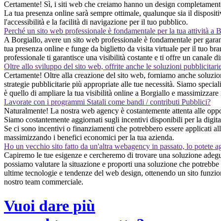
Certamente! Sì, i siti web che creiamo hanno un design completamente 
La tua presenza online sarà sempre ottimale, qualunque sia il dispositiv
l'accessibilità e la facilità di navigazione per il tuo pubblico.
Perché un sito web professionale è fondamentale per la tua attività a 
A Borgiallo, avere un sito web professionale è fondamentale per garantir
tua presenza online e funge da biglietto da visita virtuale per il tuo br
professionale ti garantisce una visibilità costante e ti offre un canale
Oltre allo sviluppo del sito web, offrite anche le soluzioni pubblicitari
Certamente! Oltre alla creazione del sito web, forniamo anche soluzioni 
strategie pubblicitarie più appropriate alle tue necessità. Siamo speciali
è quello di ampliare la tua visibilità online a Borgiallo e massimizzare i
Lavorate con i programmi Statali come bandi / contributi Pubblici?
Naturalmente! La nostra web agency è costantemente attenta alle opport
Siamo costantemente aggiornati sugli incentivi disponibili per la digit
Se ci sono incentivi o finanziamenti che potrebbero essere applicati all
massimizzando i benefici economici per la tua azienda.
Ho un vecchio sito fatto da un'altra webagency in passato, lo potete a
Capiremo le tue esigenze e cercheremo di trovare una soluzione adegua
possiamo valutare la situazione e proporti una soluzione che potrebbe 
ultime tecnologie e tendenze del web design, ottenendo un sito funziona
nostro team commerciale.
Vuoi dare più