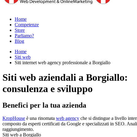
Home
Competenze
Store
Parliamo?
Blog
Home
Siti web
Siti internet web agency professionale a Borgiallo
Siti web aziendali a Borgiallo:
consulenza e sviluppo
Benefici per la tua azienda
KropHouse
è una rinomata
web agency
che si distingue a livello int
composto da esperti certificati da Google e specializzati in SEO. Analiz
raggiungimento.
Siti web a Borgiallo