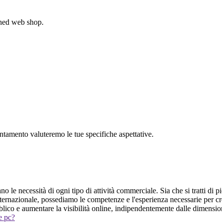
gned web shop.
untamento valuteremo le tue specifiche aspettative.
o le necessità di ogni tipo di attività commerciale. Sia che si tratti di p
internazionale, possediamo le competenze e l'esperienza necessarie per c
bblico e aumentare la visibilità online, indipendentemente dalle dimension
 e pc?