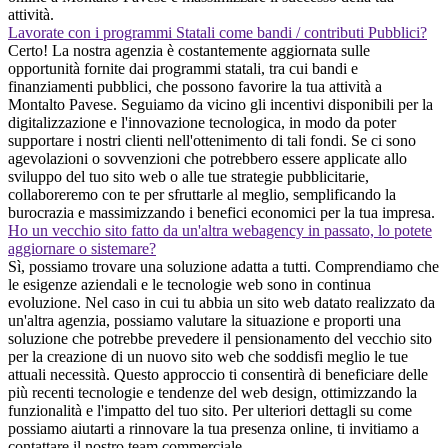
attività.
Lavorate con i programmi Statali come bandi / contributi Pubblici?
Certo! La nostra agenzia è costantemente aggiornata sulle
opportunità fornite dai programmi statali, tra cui bandi e
finanziamenti pubblici, che possono favorire la tua attività a
Montalto Pavese. Seguiamo da vicino gli incentivi disponibili per la
digitalizzazione e l'innovazione tecnologica, in modo da poter
supportare i nostri clienti nell'ottenimento di tali fondi. Se ci sono
agevolazioni o sovvenzioni che potrebbero essere applicate allo
sviluppo del tuo sito web o alle tue strategie pubblicitarie,
collaboreremo con te per sfruttarle al meglio, semplificando la
burocrazia e massimizzando i benefici economici per la tua impresa.
Ho un vecchio sito fatto da un'altra webagency in passato, lo potete
aggiornare o sistemare?
Sì, possiamo trovare una soluzione adatta a tutti. Comprendiamo che
le esigenze aziendali e le tecnologie web sono in continua
evoluzione. Nel caso in cui tu abbia un sito web datato realizzato da
un'altra agenzia, possiamo valutare la situazione e proporti una
soluzione che potrebbe prevedere il pensionamento del vecchio sito
per la creazione di un nuovo sito web che soddisfi meglio le tue
attuali necessità. Questo approccio ti consentirà di beneficiare delle
più recenti tecnologie e tendenze del web design, ottimizzando la
funzionalità e l'impatto del tuo sito. Per ulteriori dettagli su come
possiamo aiutarti a rinnovare la tua presenza online, ti invitiamo a
contattare il nostro team commerciale.