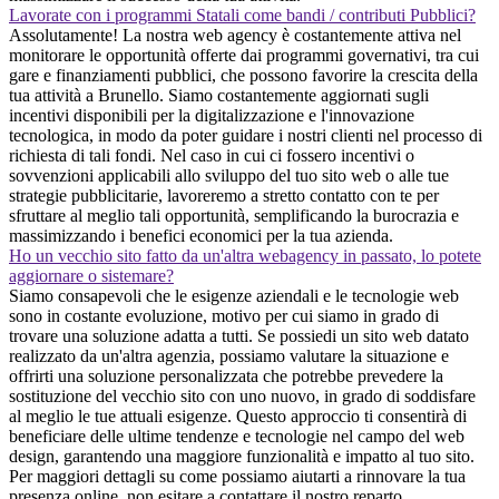
Lavorate con i programmi Statali come bandi / contributi Pubblici?
Assolutamente! La nostra web agency è costantemente attiva nel
monitorare le opportunità offerte dai programmi governativi, tra cui
gare e finanziamenti pubblici, che possono favorire la crescita della
tua attività a Brunello. Siamo costantemente aggiornati sugli
incentivi disponibili per la digitalizzazione e l'innovazione
tecnologica, in modo da poter guidare i nostri clienti nel processo di
richiesta di tali fondi. Nel caso in cui ci fossero incentivi o
sovvenzioni applicabili allo sviluppo del tuo sito web o alle tue
strategie pubblicitarie, lavoreremo a stretto contatto con te per
sfruttare al meglio tali opportunità, semplificando la burocrazia e
massimizzando i benefici economici per la tua azienda.
Ho un vecchio sito fatto da un'altra webagency in passato, lo potete
aggiornare o sistemare?
Siamo consapevoli che le esigenze aziendali e le tecnologie web
sono in costante evoluzione, motivo per cui siamo in grado di
trovare una soluzione adatta a tutti. Se possiedi un sito web datato
realizzato da un'altra agenzia, possiamo valutare la situazione e
offrirti una soluzione personalizzata che potrebbe prevedere la
sostituzione del vecchio sito con uno nuovo, in grado di soddisfare
al meglio le tue attuali esigenze. Questo approccio ti consentirà di
beneficiare delle ultime tendenze e tecnologie nel campo del web
design, garantendo una maggiore funzionalità e impatto al tuo sito.
Per maggiori dettagli su come possiamo aiutarti a rinnovare la tua
presenza online, non esitare a contattare il nostro reparto