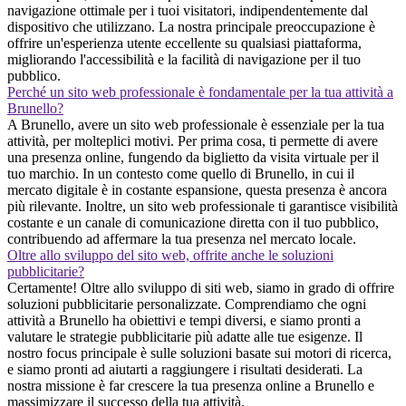
navigazione ottimale per i tuoi visitatori, indipendentemente dal
dispositivo che utilizzano. La nostra principale preoccupazione è
offrire un'esperienza utente eccellente su qualsiasi piattaforma,
migliorando l'accessibilità e la facilità di navigazione per il tuo
pubblico.
Perché un sito web professionale è fondamentale per la tua attività a
Brunello?
A Brunello, avere un sito web professionale è essenziale per la tua
attività, per molteplici motivi. Per prima cosa, ti permette di avere
una presenza online, fungendo da biglietto da visita virtuale per il
tuo marchio. In un contesto come quello di Brunello, in cui il
mercato digitale è in costante espansione, questa presenza è ancora
più rilevante. Inoltre, un sito web professionale ti garantisce visibilità
costante e un canale di comunicazione diretta con il tuo pubblico,
contribuendo ad affermare la tua presenza nel mercato locale.
Oltre allo sviluppo del sito web, offrite anche le soluzioni
pubblicitarie?
Certamente! Oltre allo sviluppo di siti web, siamo in grado di offrire
soluzioni pubblicitarie personalizzate. Comprendiamo che ogni
attività a Brunello ha obiettivi e tempi diversi, e siamo pronti a
valutare le strategie pubblicitarie più adatte alle tue esigenze. Il
nostro focus principale è sulle soluzioni basate sui motori di ricerca,
e siamo pronti ad aiutarti a raggiungere i risultati desiderati. La
nostra missione è far crescere la tua presenza online a Brunello e
massimizzare il successo della tua attività.