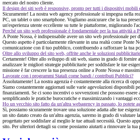
mercato del nostro cliente.
Il design dei siti web è responsive, pronto per tutti i dispositivi mobili
Sicuramente! La nostra web agency professionale si impegna nella reali
PC, un tablet o uno smartphone. Vogliamo assicurare che la tua presenza
un'esperienza utente eccellente su tutte le piattaforme, migliorando l'acc
Perché un sito web professionale è fondamentale per la tua attività a
A Ponte Nossa, è indispensabile avere un sito web professionale per dive
Questo aspetto è particolarmente rilevante in una realtà come Ponte Nossa
comunicazione con il tuo pubblico, contribuendo a rafforzare la tua po
Oltre allo sviluppo del sito web, offrite anche le soluzioni pubblicitari
Certamente! Oltre allo sviluppo di siti web, siamo in grado di fornire 
analizzare le migliori strategie pubblicitarie per soddisfare le tue esige
missione è far crescere la tua presenza online a Ponte Nossa e massimizz
Lavorate con i programmi Statali come bandi / contributi Pubblici?
Assolutamente! La nostra agenzia è costantemente alla ricerca di oppor
Siamo costantemente aggiornati sulle varie agevolazioni disponibili per 
finanziamenti. Se ci sono incentivi o sovvenzioni che possono essere appl
semplificando le pratiche burocratiche e massimizzando i vantaggi eco
Ho un vecchio sito fatto da un'altra webagency in passato, lo potete a
Sì, possiamo sicuramente trovare una soluzione adatta alle tue esige
un sito datato creato da un'altra agenzia, saremo in grado di valutare 
progettato per soddisfare al meglio le tue attuali necessità. Questo app
sito. Per ulteriori dettagli su come possiamo aiutarti a rinnovare la tua