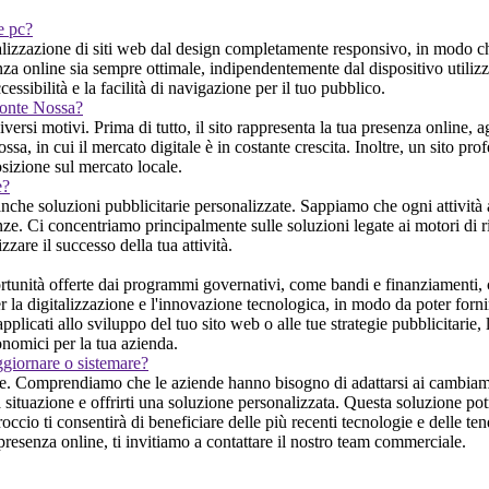
 e pc?
zzazione di siti web dal design completamente responsivo, in modo che il
 online sia sempre ottimale, indipendentemente dal dispositivo utilizzat
essibilità e la facilità di navigazione per il tuo pubblico.
 Ponte Nossa?
rsi motivi. Prima di tutto, il sito rappresenta la tua presenza online, ag
, in cui il mercato digitale è in costante crescita. Inoltre, un sito profe
sizione sul mercato locale.
e?
anche soluzioni pubblicitarie personalizzate. Sappiamo che ogni attività
nze. Ci concentriamo principalmente sulle soluzioni legate ai motori di ric
are il successo della tua attività.
tunità offerte dai programmi governativi, come bandi e finanziamenti, ch
la digitalizzazione e l'innovazione tecnologica, in modo da poter fornire 
icati allo sviluppo del tuo sito web o alle tue strategie pubblicitarie, l
nomici per la tua azienda.
ggiornare o sistemare?
nze. Comprendiamo che le aziende hanno bisogno di adattarsi ai cambiam
la situazione e offrirti una soluzione personalizzata. Questa soluzione p
roccio ti consentirà di beneficiare delle più recenti tecnologie e delle t
 presenza online, ti invitiamo a contattare il nostro team commerciale.