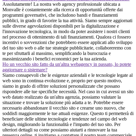
Assolutamente! La nostra web agency professionale ubicata a
Monvalle è costantemente alla ricerca di opportunità offerte dai
programmi governativi, che includono bandi e finanziamenti
pubblici, in grado di favorire la tua attività. Siamo sempre aggiornati
sulle diverse agevolazioni disponibili per la digitalizzazione e
l'innovazione tecnologica, in modo da poter assistere i nostri clienti
nel processo di ottenimento di tali finanziamenti. Qualora ci fossero
incentivi o sovvenzioni che potrebbero essere applicati allo sviluppo
del tuo sito web o alle tue strategie pubblicitarie, collaboreremo con
te per sfruttarli al massimo, semplificando la burocrazia e
massimizzando i benefici economici per la tua azienda.
Ho un vecchio sito fatto da un'altra webagency in passato, lo potete
aggiornare o sistemare?
Siamo consapevoli che le esigenze aziendali e le tecnologie legate al
web sono in continua evoluzione e, proprio per questo motivo,
siamo in grado di offrire soluzioni personalizzate che possano
rispondere alle tue specifiche necessità. Nel caso in cui avessi un sito
web datato realizzato da un'altra agenzia, possiamo valutare la
situazione e trovare la soluzione più adatta a te. Potrebbe essere
necessario abbandonare il vecchio sito e crearne uno nuovo, che
soddisfi maggiormente le tue attuali esigenze. Questo ti permetterà di
beneficiare delle ultime tecnologie e tendenze nel campo del web
design, migliorando la funzionalità e l'impatto del tuo sito. Per
ulteriori dettagli su come possiamo aiutarti a rinnovare la tua
presenza online, ti invitiamo a contattare il nostro team commerciale.