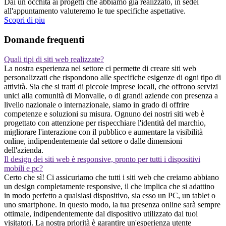
Dai un occhita ai progetti che abbiamo gia realizzato, in sedel
all'appuntamento valuteremo le tue specifiche aspettative.
Scopri di piu
Domande frequenti
Quali tipi di siti web realizzate?
La nostra esperienza nel settore ci permette di creare siti web
personalizzati che rispondono alle specifiche esigenze di ogni tipo di
attività. Sia che si tratti di piccole imprese locali, che offrono servizi
unici alla comunità di Monvalle, o di grandi aziende con presenza a
livello nazionale o internazionale, siamo in grado di offrire
competenze e soluzioni su misura. Ognuno dei nostri siti web è
progettato con attenzione per rispecchiare l'identità del marchio,
migliorare l'interazione con il pubblico e aumentare la visibilità
online, indipendentemente dal settore o dalle dimensioni
dell'azienda.
Il design dei siti web è responsive, pronto per tutti i dispositivi
mobili e pc?
Certo che sì! Ci assicuriamo che tutti i siti web che creiamo abbiano
un design completamente responsive, il che implica che si adattino
in modo perfetto a qualsiasi dispositivo, sia esso un PC, un tablet o
uno smartphone. In questo modo, la tua presenza online sarà sempre
ottimale, indipendentemente dal dispositivo utilizzato dai tuoi
visitatori. La nostra priorità è garantire un'esperienza utente