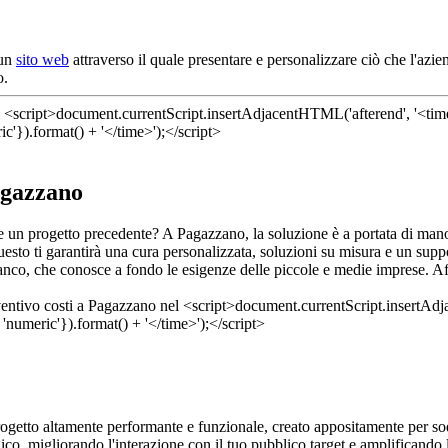
 un
sito web
attraverso il quale presentare e personalizzare ciò che l'azi
o.
agazzano
dere un progetto precedente? A Pagazzano, la soluzione è a portata di m
sto ti garantirà una cura personalizzata, soluzioni su misura e un suppor
ianco, che conosce a fondo le esigenze delle piccole e medie imprese. Aff
ogetto altamente performante e funzionale, creato appositamente per sod
gico, migliorando l'interazione con il tuo pubblico target e amplificand