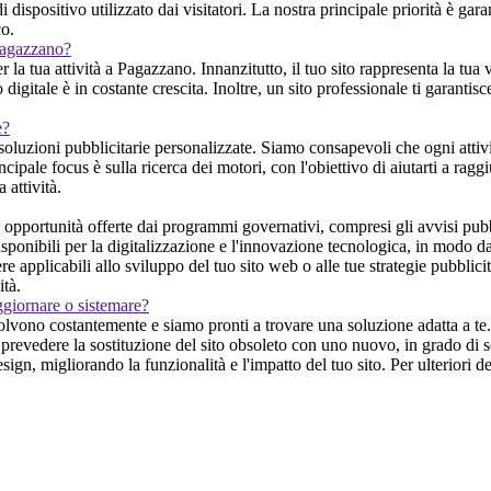
dispositivo utilizzato dai visitatori. La nostra principale priorità è gara
co.
 Pagazzano?
a tua attività a Pagazzano. Innanzitutto, il tuo sito rappresenta la tua v
gitale è in costante crescita. Inoltre, un sito professionale ti garantisc
e?
 soluzioni pubblicitarie personalizzate. Siamo consapevoli che ogni attivi
rincipale focus è sulla ricerca dei motori, con l'obiettivo di aiutarti a rag
 attività.
pportunità offerte dai programmi governativi, compresi gli avvisi pubbl
ponibili per la digitalizzazione e l'innovazione tecnologica, in modo da p
e applicabili allo sviluppo del tuo sito web o alle tue strategie pubblic
ità.
ggiornare o sistemare?
lvono costantemente e siamo pronti a trovare una soluzione adatta a te.
prevedere la sostituzione del sito obsoleto con uno nuovo, in grado di so
ign, migliorando la funzionalità e l'impatto del tuo sito. Per ulteriori d