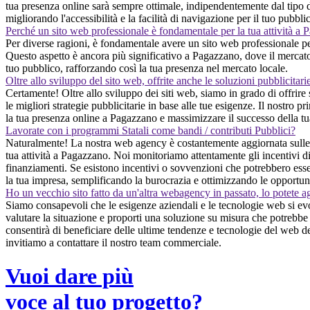
tua presenza online sarà sempre ottimale, indipendentemente dal tipo di 
migliorando l'accessibilità e la facilità di navigazione per il tuo pubbli
Perché un sito web professionale è fondamentale per la tua attività a
Per diverse ragioni, è fondamentale avere un sito web professionale per l
Questo aspetto è ancora più significativo a Pagazzano, dove il mercato di
tuo pubblico, rafforzando così la tua presenza nel mercato locale.
Oltre allo sviluppo del sito web, offrite anche le soluzioni pubblicitari
Certamente! Oltre allo sviluppo dei siti web, siamo in grado di offrire
le migliori strategie pubblicitarie in base alle tue esigenze. Il nostro p
la tua presenza online a Pagazzano e massimizzare il successo della tua
Lavorate con i programmi Statali come bandi / contributi Pubblici?
Naturalmente! La nostra web agency è costantemente aggiornata sulle o
tua attività a Pagazzano. Noi monitoriamo attentamente gli incentivi dis
finanziamenti. Se esistono incentivi o sovvenzioni che potrebbero esser
la tua impresa, semplificando la burocrazia e ottimizzando le opportun
Ho un vecchio sito fatto da un'altra webagency in passato, lo potete a
Siamo consapevoli che le esigenze aziendali e le tecnologie web si evo
valutare la situazione e proporti una soluzione su misura che potrebbe 
consentirà di beneficiare delle ultime tendenze e tecnologie del web des
invitiamo a contattare il nostro team commerciale.
Vuoi dare più
voce al tuo progetto?