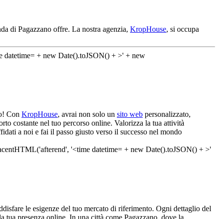
enda di Pagazzano offre. La nostra agenzia,
KropHouse
, si occupa
ano! Con
KropHouse
, avrai non solo un
sito web
personalizzato,
to costante nel tuo percorso online. Valorizza la tua attività
idati a noi e fai il passo giusto verso il successo nel mondo
disfare le esigenze del tuo mercato di riferimento. Ogni dettaglio del
o la tua presenza online. In una città come Pagazzano, dove la