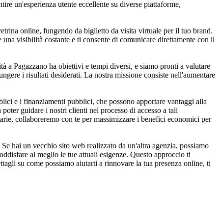
ntire un'esperienza utente eccellente su diverse piattaforme,
etrina online, fungendo da biglietto da visita virtuale per il tuo brand.
e una visibilità costante e ti consente di comunicare direttamente con il
tà a Pagazzano ha obiettivi e tempi diversi, e siamo pronti a valutare
giungere i risultati desiderati. La nostra missione consiste nell'aumentare
ici e i finanziamenti pubblici, che possono apportare vantaggi alla
oter guidare i nostri clienti nel processo di accesso a tali
itarie, collaboreremo con te per massimizzare i benefici economici per
 Se hai un vecchio sito web realizzato da un'altra agenzia, possiamo
ddisfare al meglio le tue attuali esigenze. Questo approccio ti
ettagli su come possiamo aiutarti a rinnovare la tua presenza online, ti