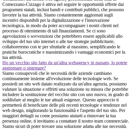
Comezzano-Cizzago è attiva nel seguire le opportunità offerte dai
programmi statali, inclusi bandi e contributi pubblici, che possono
favorire la tua attività. Siamo costantemente aggiornati sugli
incentivi disponibili per la digitalizzazione e l'innovazione
tecnologica, in modo da poter accompagnare i nostri clienti nel
processo di ottenimento di tali finanziamenti. Se ci sono
agevolazioni o sovvenzioni che potrebbero essere applicabili allo
sviluppo del tuo sito internet o alle tue strategie pubblicitarie,
collaboreremo con te per sfruttarle al massimo, semplificando le
pratiche burocratiche e massimizzando i vantaggi economici per la
tua attività.
Ho un vecchio sito fatto da un'altra webagency in passato, lo potete
aggiornare o sistemare?
Siamo consapevoli che le necessità delle aziende cambiano
continuamente insieme all'evoluzione delle tecnologie web. Se
possiedi un sito web datato realizzato da un'altra agenzia, possiamo
valutare la situazione e offrirti una soluzione su misura che potrebbe
includere la sostituzione del vecchio sito con uno nuovo, in grado di
soddisfare al meglio le tue attuali esigenze. Questo approccio ti
permetterà di beneficiare delle più recenti tecnologie e tendenze nel
web design, migliorando la funzionalità e l'aspetto del tuo sito. Per
maggiori dettagli su come possiamo aiutarti a rinnovare la tua
presenza online, ti invitiamo a contattare il nostro team commerciale.
Siamo sicuri di poter trovare una soluzione adatta alle tue necessità.