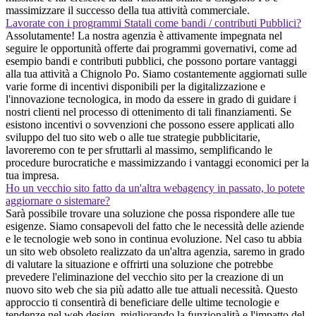
massimizzare il successo della tua attività commerciale.
Lavorate con i programmi Statali come bandi / contributi Pubblici?
Assolutamente! La nostra agenzia è attivamente impegnata nel
seguire le opportunità offerte dai programmi governativi, come ad
esempio bandi e contributi pubblici, che possono portare vantaggi
alla tua attività a Chignolo Po. Siamo costantemente aggiornati sulle
varie forme di incentivi disponibili per la digitalizzazione e
l'innovazione tecnologica, in modo da essere in grado di guidare i
nostri clienti nel processo di ottenimento di tali finanziamenti. Se
esistono incentivi o sovvenzioni che possono essere applicati allo
sviluppo del tuo sito web o alle tue strategie pubblicitarie,
lavoreremo con te per sfruttarli al massimo, semplificando le
procedure burocratiche e massimizzando i vantaggi economici per la
tua impresa.
Ho un vecchio sito fatto da un'altra webagency in passato, lo potete
aggiornare o sistemare?
Sarà possibile trovare una soluzione che possa rispondere alle tue
esigenze. Siamo consapevoli del fatto che le necessità delle aziende
e le tecnologie web sono in continua evoluzione. Nel caso tu abbia
un sito web obsoleto realizzato da un'altra agenzia, saremo in grado
di valutare la situazione e offrirti una soluzione che potrebbe
prevedere l'eliminazione del vecchio sito per la creazione di un
nuovo sito web che sia più adatto alle tue attuali necessità. Questo
approccio ti consentirà di beneficiare delle ultime tecnologie e
tendenze nel web design, migliorando la funzionalità e l'impatto del