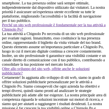
smartphone. La tua presenza online sarà sempre ottimale,
indipendentemente dal dispositivo utilizzato dai visitatori. La nostra
priorità è assicurare un'esperienza utente eccellente su tutte le
piattaforme, migliorando l'accessibilità e la facilità di navigazione
per il tuo pubblico.
Perché un sito web professionale è fondamentale per la tua attività a
Chignolo Po?
La tua attività a Chignolo Po necessita di un sito web professionale
per svariate ragioni. Innanzitutto, esso costituisce la tua presenza
online, rappresentando il biglietto da visita virtuale del tuo brand.
Questo elemento assume un'importanza particolare a Chignolo Po,
luogo in cui il mercato digitale continua a crescere costantemente.
Inoltre, un sito professionale ti garantisce una visibilità costante e un
canale diretto di comunicazione con il tuo pubblico, contribuendo a
consolidare la tua posizione nel mercato locale.
Oltre allo sviluppo del sito web, offrite anche le soluzioni
pubblicitarie?
Certamente! In aggiunta allo sviluppo di siti web, siamo in grado di
offrire soluzioni pubblicitarie personalizzate per le attività a
Chignolo Po. Siamo consapevoli che ogni azienda ha obiettivi e
tempi diversi, quindi siamo pronti ad analizzare le strategie
pubblicitarie più adatte alle tue esigenze. La nostra principale area di
competenza riguarda le soluzioni incentrate sui motori di ricerca, e
siamo qui per aiutarti a raggiungere i risultati desiderati. La nostra
missione è far crescere la tua visibilità online a Chignolo Po e