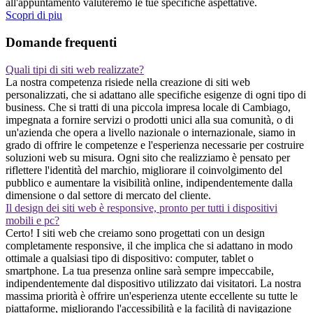
all'appuntamento valuteremo le tue specifiche aspettative.
Scopri di piu
Domande frequenti
Quali tipi di siti web realizzate?
La nostra competenza risiede nella creazione di siti web
personalizzati, che si adattano alle specifiche esigenze di ogni tipo di
business. Che si tratti di una piccola impresa locale di Cambiago,
impegnata a fornire servizi o prodotti unici alla sua comunità, o di
un'azienda che opera a livello nazionale o internazionale, siamo in
grado di offrire le competenze e l'esperienza necessarie per costruire
soluzioni web su misura. Ogni sito che realizziamo è pensato per
riflettere l'identità del marchio, migliorare il coinvolgimento del
pubblico e aumentare la visibilità online, indipendentemente dalla
dimensione o dal settore di mercato del cliente.
Il design dei siti web è responsive, pronto per tutti i dispositivi
mobili e pc?
Certo! I siti web che creiamo sono progettati con un design
completamente responsive, il che implica che si adattano in modo
ottimale a qualsiasi tipo di dispositivo: computer, tablet o
smartphone. La tua presenza online sarà sempre impeccabile,
indipendentemente dal dispositivo utilizzato dai visitatori. La nostra
massima priorità è offrire un'esperienza utente eccellente su tutte le
piattaforme, migliorando l'accessibilità e la facilità di navigazione