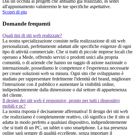
Dai un occhita ai progetti che abbiamo gia realizzato, in sedel
all'appuntamento valuteremo le tue specifiche aspettative.
Scopri di piu
Domande frequenti
Quali tipi di siti web realizzate?
La nostra specializzazione consiste nella realizzazione di siti web
personalizzati, perfettamente adattati alle specifiche esigenze di ogni
tipo di attività commerciale. Che si tratti di piccole imprese locali che
operano a Mede, offrendo servizi o prodotti unici alla propria
comunità, o di aziende che hanno un raggio di azione nazionale o
internazionale, possediamo le competenze e l'esperienza necessarie
per creare soluzioni web su misura. Ogni sito che sviluppiamo è
studiato per rappresentare fedelmente l'identità del brand, migliorare
l'interazione con il pubblico e aumentare la visibilità online,
indipendentemente dalla dimensione o dal settore di appartenenza
del cliente.
Il design dei siti web è responsive, pronto per tutti i dispositivi
mobili e pc?
La nostra risposta è decisamente affermativa! Il design dei siti web
che realizziamo è completamente reattivo, ciò significa che il sito si
adatta in modo perfetto a qualsiasi dispositivo, indipendentemente
che si tratti di un PC, un tablet o uno smartphone. La tua presenza
online sarà sempre di qualità eccellente, senza importare il