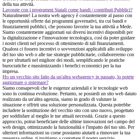
della tua attività.
Lavorate con i programmi Statali come bandi / contributi Pubblici?
Naturalmente! La nostra web agency è costantemente al passo con
le opportunità offerte dai programmi governativi, tra cui bandi e
finanziamenti pubblici, che possono favorire la tua attività a Mede.
Siamo costantemente aggiornati sui diversi incentivi disponibili per
la digitalizzazione e l'innovazione tecnologica, così da poter guidare
i nostri clienti nel processo di ottenimento di tali finanziamenti.
Qualora ci fossero incentivi o sovvenzioni applicabili allo sviluppo
del tuo sito web o alle tue strategie pubblicitarie, collaboreremo con
te per sfruttarli nel migliore dei modi, semplificando le pratiche
burocratiche e massimizzando i benefici economici per la tua
impresa.
Ho un vecchio sito fatto da un'altra webagency in passato, lo potete
aggiornare o sistemare?
Siamo consapevoli che le esigenze aziendali e le tecnologie web
sono in continua evoluzione. Pertanto, se possiedi un sito web datato
realizzato da un'altra agenzia, siamo in grado di valutare la
situazione e offrirti una soluzione personalizzata. Questa potrebbe
includere la sostituzione del vecchio sito con uno nuovo, progettato
per soddisfare al meglio le tue attuali necessità. Grazie a questo
approccio, potrai beneficiare delle ultime innovazioni nel campo del
web design, ottimizzando la funzionalità e l'impatto del tuo sito. Per
ulteriori informazioni su come possiamo aiutarti a rinnovare la tua
presenza online, ti invitiamo a contattare il nostro servizio