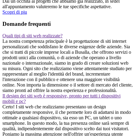
Dai un occhita ai progetti che abbiamo gia realizzato, in sedel
all'appuntamento valuteremo le tue specifiche aspettative.
Scopri di piu
Domande frequenti
Quali tipi di siti web realizzate?
La nostra competenza principale è la progettazione di siti internet
personalizzati che soddisfano le diverse esigenze delle aziende. Sia
che si tratti di piccole imprese locali a Busalla, che offrono servizi o
prodotti unici alla comunità, o di aziende che operano a livello
nazionale o internazionale, siamo in grado di creare soluzioni web
su misura. Ogni sito che realizziamo viene attentamente studiato per
rappresentare al meglio l'identità del brand, incrementare
l'interazione con il pubblico e ottenere una maggiore visibilità
online. Non importa la dimensione o il settore di mercato del cliente,
siamo pronti ad offrire la nostra esperienza e professionalità.
Il design dei siti web è responsive, pronto per tutti i dispositivi
mobili e pc?
Certo! I siti web che realizziamo presentano un design
completamente responsive, il che permette loro di adattarsi in modo
ottimale a qualsiasi dispositivo, sia esso un PC, un tablet o uno
smartphone. In questo modo, la tua presenza online sarà sempre di
qualità, indipendentemente dal dispositivo scelto dai tuoi visitatori.
Poniamo la massima attenzione nell'offrire un'esperienza utente