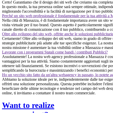
Certo! Garantiamo che il design dei siti web che creiamo sia completame
In questo modo, la tua presenza online sarà sempre ottimale, indipendent
migliorando l'accessibilità e la facilità di navigazione per il tuo pubbli
Perché un sito web professionale è fondamentale per la tua attività a
Nella città di Massazza, è di fondamentale importanza avere un sito we
visita virtuale per il tuo brand. Questo aspetto è particolarmente signif
canale diretto di comunicazione con il tuo pubblico, contribuendo a co
Oltre allo sviluppo del sito web, offrite anche le soluzioni pubblicitari
Certamente! Oltre allo sviluppo dei siti web, siamo in grado di offrire 
strategie pubblicitarie più adatte alle tue specifiche esigenze. La nostra
nostra missione è aumentare la tua visibilità online a Massazza e massim
Lavorate con i programmi Statali come bandi / contributi Pubblici?
Assolutamente! La nostra web agency professionale a Massazza è costa
vantaggiosi per la tua attività. Siamo costantemente aggiornati sugli inc
ottenere tali finanziamenti. Se esistono incentivi o sovvenzioni che pos
semplificando la burocrazia e massimizzando i benefici economici per 
Ho un vecchio sito fatto da un'altra webagency in passato, lo potete a
Abbiamo la soluzione ideale per te, indipendentemente dalle tue esigen
offrirti una soluzione personalizzata. Questa potrebbe includere l'elim
beneficiare delle ultime tecnologie e tendenze nel campo del web design
online, ti invitiamo a contattare il nostro team commerciale.
Want to realize