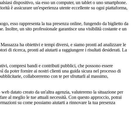
ualsiasi dispositivo, sia esso un computer, un tablet o uno smartphone.
iorità è assicurare un'esperienza utente eccellente su ogni piattaforma,
uogo, esso rappresenta la tua presenza online, fungendo da biglietto da
e. Inoltre, un sito professionale garantisce una visibilità costante e un
 Massazza ha obiettivi e tempi diversi, e siamo pronti ad analizzare le
ri di ricerca, pronti ad aiutarti a raggiungere i risultati desiderati. La
ivi, compresi bandi e contributi pubblici, che possono essere
ì da poter fornire ai nostri clienti una guida sicura nel processo di
pubblicitarie, collaboreremo con te per sfruttarli al massimo,
 web datato creato da un'altra agenzia, valuteremo la situazione per
are al meglio le tue attuali necessità. Con questo approccio, potrai
formazioni su come possiamo aiutarti a rinnovare la tua presenza