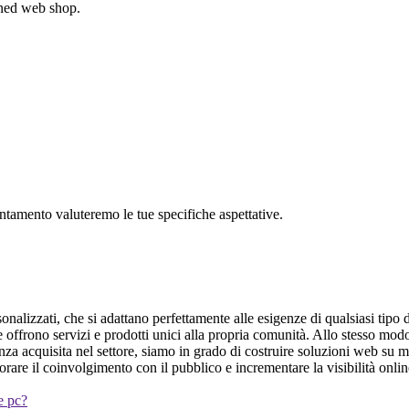
gned web shop.
untamento valuteremo le tue specifiche aspettative.
nalizzati, che si adattano perfettamente alle esigenze di qualsiasi tipo d
he offrono servizi e prodotti unici alla propria comunità. Allo stesso mo
nza acquisita nel settore, siamo in grado di costruire soluzioni web su m
orare il coinvolgimento con il pubblico e incrementare la visibilità onli
 e pc?