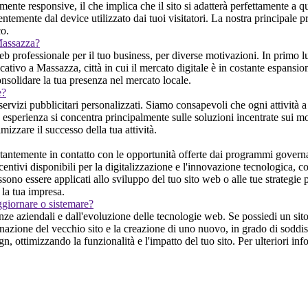
nte responsive, il che implica che il sito si adatterà perfettamente a q
emente dal device utilizzato dai tuoi visitatori. La nostra principale pr
co.
 Massazza?
b professionale per il tuo business, per diverse motivazioni. In primo l
icativo a Massazza, città in cui il mercato digitale è in costante espansion
nsolidare la tua presenza nel mercato locale.
e?
servizi pubblicitari personalizzati. Siamo consapevoli che ogni attività a
 esperienza si concentra principalmente sulle soluzioni incentrate sui moto
izzare il successo della tua attività.
ntemente in contatto con le opportunità offerte dai programmi governat
entivi disponibili per la digitalizzazione e l'innovazione tecnologica, cos
sono essere applicati allo sviluppo del tuo sito web o alle tue strategie 
la tua impresa.
ggiornare o sistemare?
ze aziendali e dall'evoluzione delle tecnologie web. Se possiedi un sito
inazione del vecchio sito e la creazione di uno nuovo, in grado di soddisf
, ottimizzando la funzionalità e l'impatto del tuo sito. Per ulteriori in