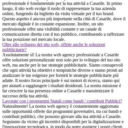
professionale è fondamentale per la tua attività a Casarile. In primo
luogo, il sito web svolge il ruolo di rappresentare la tua azienda
online, fungendo da biglietto da visita virtuale per il tuo brand.
Questo aspetto è ancora più importante nella città di Casarile, dove il
mercato digitale è in costante espansione. Inoltre, un sito
professionale offre una visibilità costante e un canale di
comunicazione diretta con il tuo pubblico, contribuendo a rafforzare
la tua posizione nel mercato locale.
Oltre allo sviluppo del sito web, offrite anche le soluzioni
pubblicitarie?
Assolutamente sì! La nostra web agency professionale a Casarile
offre soluzioni personalizzate non solo per lo sviluppo del tuo sito
web, ma anche per le tue strategie pubblicitarie. Siamo consapevoli
che ogni attività ha obiettivi e tempistiche diverse e siamo pronti ad
analizzare le tue esigenze per fornirti le strategie pubblicitarie più
adatte. Il nostro focus principale è sui motori di ricerca, siamo qui
per aiutarti a raggiungere i risultati desiderati. La nostra missione è
far crescere la tua presenza online a Casarile e massimizzare il
successo della tua attività.
Lavorate con i programmi Statali come bandi / contributi Pubblici?
Naturalmente! La nostra web agency è costantemente aggiornata
sulle opportunità offerte dai programmi governativi, tra cui bandi e
contributi pubblici, che possono giovare alla tua attività a Casarile.
Seguiamo da vicino gli incentivi disponibili per la digitalizzazione e
l'innovazione tecnologica, in modo da poter assistere i nostri clienti