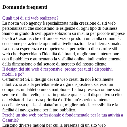
Domande frequenti
Quali tipi di siti web realizzate?
La nostra web agency è specializzata nella creazione di siti web
personalizzati che soddisfano le esigenze di ogni tipo di business.
Siamo in grado di sviluppare soluzioni su misura per piccole imprese
locali a Casarile, che offrono servizi o prodotti unici alla comunità,
così come per aziende operanti a livello nazionale o internazionale.
La nostra esperienza e competenza ci permettono di costruire siti
web che rispecchiano l'identità del brand, migliorano l'interazione
con il pubblico e aumentano la visibilità online, indipendentemente
dalla dimensione o dal settore di mercato del nostro cliente.
Il design dei siti web è responsive, pronto per tutti i dispositivi
mobili e pc?
Certamente! Sì, il design dei siti web creati da noi è totalmente
intuitivo: si adatta perfettamente a ogni dispositivo, sia esso un
computer, un tablet o uno smartphone. La tua presenza online sarà
sempre di alto livello, senza importare quale sia il dispositivo scelto
dai visitatori. La nostra priorità è offrire un'esperienza utente
eccellente su qualsiasi piattaforma, migliorando l'accessibilità e la
facilità di navigazione per il tuo pubblico.
Perché un sito web professionale è fondamentale per la tua attività a
Casarile?
Esistono diverse ragioni per cui la presenza di un sito web