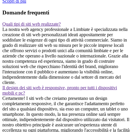
Scopri di piu
Domande frequenti
Quali tipi di siti web realizzate?
La nostra web agency professionale a Limbiate è specializzata nella
creazione di siti web personalizzati ideati appositamente per
soddisfare le esigenze di ogni tipo di attività commerciale. Siamo in
grado di realizzare siti web su misura per le piccole imprese locali
che offrono servizi o prodotti unici alla comunità limbiate e per le
aziende che operano a livello nazionale o internazionale. Grazie alla
nostra competenza ed esperienza, siamo in grado di costruire
soluzioni web che rispecchiano l'identità del brand, migliorano
l'interazione con il pubblico e aumentano la visibilità online,
indipendentemente dalla dimensione o dal settore di mercato del
cliente.
Il design dei siti web è responsive, pronto per tutti i dispositivi
mobili e pc?
Certamente! I siti web che creiamo presentano un design
completamente responsive, il che garantisce l'adattamento perfetto
del sito a qualsiasi dispositivo, sia esso un computer, un tablet o uno
smartphone. In questo modo, la tua presenza online sarà sempre
ottimale, indipendentemente dal dispositivo utilizzato dai visitatori. Il
nostro obiettivo principale è assicurare un'esperienza utente di
eccellenza su ogni piattaforma, migliorando l'accessibilità e la facilità