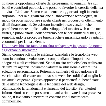
cogliere le opportunità offerte dai programmi governativi, tra cui
bandi e contributi pubblici, che possono favorire la crescita della tua
attività a Limbiate. Siamo costantemente aggiornati sugli incentivi
disponibili per la digitalizzazione e l'innovazione tecnologica, in
modo da poter supportare i nostri clienti nel processo di ottenimento
di tali finanziamenti. Se esistono incentivi o sovvenzioni che
potrebbero essere applicati allo sviluppo del tuo sito web o alle tue
strategie pubblicitarie, collaboreremo con te per sfruttarli al meglio,
semplificando le procedure burocratiche e massimizzando i vantaggi
economici per la tua azienda.
Ho un vecchio sito fatto da un'altra webagency in passato, lo potete
aggiornare o sistemare?
Siamo consapevoli che le esigenze aziendali e le tecnologie web
sono in continua evoluzione, e comprendiamo l'importanza di
adeguarsi a tali cambiamenti. Se hai un sito web obsoleto realizzato
da un'altra agenzia, possiamo valutare la situazione e offrirti una
soluzione personalizzata. Potremmo suggerirti di abbandonare il
vecchio sito e di creare un nuovo sito web che soddisfi al meglio le
tue attuali esigenze. Questo approccio ti permetterà di beneficiare
delle ultime tecnologie e delle tendenze del web design,
ottimizzando la funzionalità e l'impatto del tuo sito. Per ulteriori
informazioni su come possiamo aiutarti a rinnovare la tua presenza
online, ti invitiamo a metterti in contatto con il nostro team
commerciale.