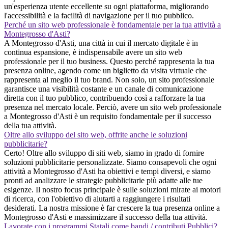
un'esperienza utente eccellente su ogni piattaforma, migliorando
l'accessibilità e la facilità di navigazione per il tuo pubblico.
Perché un sito web professionale è fondamentale per la tua attività a
Montegrosso d'Asti?
A Montegrosso d'Asti, una città in cui il mercato digitale è in
continua espansione, è indispensabile avere un sito web
professionale per il tuo business. Questo perché rappresenta la tua
presenza online, agendo come un biglietto da visita virtuale che
rappresenta al meglio il tuo brand. Non solo, un sito professionale
garantisce una visibilità costante e un canale di comunicazione
diretta con il tuo pubblico, contribuendo così a rafforzare la tua
presenza nel mercato locale. Perciò, avere un sito web professionale
a Montegrosso d'Asti è un requisito fondamentale per il successo
della tua attività.
Oltre allo sviluppo del sito web, offrite anche le soluzioni
pubblicitarie?
Certo! Oltre allo sviluppo di siti web, siamo in grado di fornire
soluzioni pubblicitarie personalizzate. Siamo consapevoli che ogni
attività a Montegrosso d'Asti ha obiettivi e tempi diversi, e siamo
pronti ad analizzare le strategie pubblicitarie più adatte alle tue
esigenze. Il nostro focus principale è sulle soluzioni mirate ai motori
di ricerca, con l'obiettivo di aiutarti a raggiungere i risultati
desiderati. La nostra missione è far crescere la tua presenza online a
Montegrosso d'Asti e massimizzare il successo della tua attività.
Lavorate con i programmi Statali come bandi / contributi Pubblici?