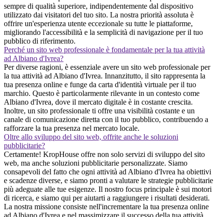
sempre di qualità superiore, indipendentemente dal dispositivo
utilizzato dai visitatori del tuo sito. La nostra priorità assoluta è
offrire un'esperienza utente eccezionale su tutte le piattaforme,
migliorando l'accessibilità e la semplicità di navigazione per il tuo
pubblico di riferimento.
Perché un sito web professionale è fondamentale per la tua attività
ad Albiano d'Ivrea?
Per diverse ragioni, è essenziale avere un sito web professionale per
la tua attività ad Albiano d'Ivrea. Innanzitutto, il sito rappresenta la
tua presenza online e funge da carta d'identità virtuale per il tuo
marchio. Questo è particolarmente rilevante in un contesto come
Albiano d'Ivrea, dove il mercato digitale è in costante crescita.
Inoltre, un sito professionale ti offre una visibilità costante e un
canale di comunicazione diretta con il tuo pubblico, contribuendo a
rafforzare la tua presenza nel mercato locale.
Oltre allo sviluppo del sito web, offrite anche le soluzioni
pubblicitarie?
Certamente! KropHouse offre non solo servizi di sviluppo del sito
web, ma anche soluzioni pubblicitarie personalizzate. Siamo
consapevoli del fatto che ogni attività ad Albiano d'Ivrea ha obiettivi
e scadenze diverse, e siamo pronti a valutare le strategie pubblicitarie
più adeguate alle tue esigenze. Il nostro focus principale è sui motori
di ricerca, e siamo qui per aiutarti a raggiungere i risultati desiderati.
La nostra missione consiste nell'incrementare la tua presenza online
ad Albiano d'Ivrea e nel massimizzare il successo della tua attività.