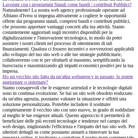
Lavorate con i programmi Statali come bandi / contributi Pubblici?
Naturalmente! La nostra web agency professionale operante ad
Albiano d'Ivrea si impegna attivamente a cogliere le opportunità
offerte dai programmi statali, compresi bandi e contributi pubblici,
che possono apportare vantaggi concreti alla tua attività. Siamo
costantemente aggiornati sugli incentivi disponibili per la
digitalizzazione e l'innovazione tecnologica, in modo da poter
assistere i nostri clienti nel processo di ottenimento di tali
finanziamenti. Qualora ci fossero incentivi o sovvenzioni applicabili
allo sviluppo del tuo sito web o alle tue strategie pubblicitarie,
collaboreremo con te per sfruttarli al massimo, semplificando la
burocrazia e massimizzando gli impatti economici positivi per la tua
impresa.
Ho un vecchio sito fatto da un'altra webagency in passato, lo potete
aggiornare o sistemare?
Siamo consapevoli che le esigenze aziendali e le tecnologie digitali
sono in continua evoluzione. Se hai un sito web obsoleto realizzato
da un'altra agenzia, possiamo valutare la situazione e offrirti una
soluzione personalizzata. Potrebbe includere il sostituire
completamente il vecchio sito con uno nuovo, in grado di soddisfare
al meglio le tue esigenze attuali. Questo approccio ti permetterà di
beneficiare delle più recenti tecnologie e tendenze nel campo del
web design, migliorando l'efficienza e l'impatto del tuo sito web. Per
ulteriori dettagli su come possiamo aiutarti a rinnovare la tua
presenza online, ti invitiamo a contattare il nostro team commerciale.