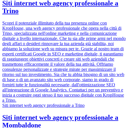
Siti internet web agency professionale a
Trino
Scopri il potenziale illimitato della tua presenza online con
KropHouse, una web agency professionale che opera nella città di
Trino, specializzata nell'online marketing e nella comunicazione
digitale a livello internazionale. Che tu sia alle prime armi nel mondo
degli affari o desideri rinnovare la tua azienda già stabilita, noi
abbiamo la soluzione web su misura per te. Grazie al nostro team di
esperti certificati Google in SEO e marketing digitale, ti garantiamo
di raggiungere obiettivi concreti e creare siti web aziendali che
trasmettono efficacemente il valore della tua attività. Offriamo
consulenze personalizzate e strategie mirate per massimizzare il
ritorno sul tuo investimento. Sia che tu abbia bisogno di un sito web
di base o di un avanzato sito web corporate, siamo in grado di
fornirti tutte le funzionalità necessarie, dall'ottimizzazione SEO
all'integrazione di Google Analytics. Contattaci per un preventivo e
inizia a costruire oggi stesso il tuo successo digitale con KropHouse
a Trino.
Siti internet web agency professionale a Trino
Siti internet web agency professionale a
Mombaldone