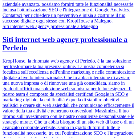
aziendale avanzato, possiamo fornirti tutte le funzionalità necessarie,
inclusa l'ottimizzazione SEO e l'integrazione di Google Analytics.
Contattaci per richiedere un preventivo e inizia a costruire il tuo
successo digitale oggi stesso con KropHouse a Malegno.
Siti internet web agency professionale a Malegno
Siti internet web agency professionale a
Perledo
KropHouse, la rinomata web agency di Perledo, è la tua soluzione
per trasformare la tua presenza online. La nostra competenza si
focalizza sull'eccellenza nell'online marketing e nella comunicazione
digitale a livello internazionale. Che tu abbia intenzione di avviare
una nuova impresa o di rinnovare una già consolidata, siamo in
grado di offrirti una soluzione web su misura per le tue esigenze. Il
nostro team è composto da specialisti certificati Google in SEO e
marketing digitale, la cui finalità è quella di stabilire obiettivi
realistici e creare siti web aziendali che comunicano efficacemente il
valore della tua attività e generano conversioni. Massimizza il tuo
ritorno sull'investimento con le nostre consulenze personalizzate e le
strategie mirate. Che tu abbia bisogno di un sito web di base o di un
avanzato corporate website, siamo in grado di fornirti tutte le
funzionalità necessarie, tra cui l'ottimizzazione SEO e l'integrazione