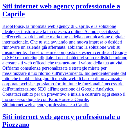
Siti internet web agency professionale a
Caprile
KropHouse, la rinomata web agency di Caprile, è la soluzione
ideale per trasformare la tua presenza online. Siamo specializzati
nell'eccellenza dell'online marketing e della comunicazione digitale
internazionale. Che tu stia avviando una nuova impresa o desideri
rinnovare un'azienda già affermata, abbiamo la soluzione web su
misura per te. Il nostro team è composto da esperti certificati Google
in SEO e marketing digitale. I nostri obiettivi sono realistici e mirano
a creare siti web efficaci che trasmettono il valore della tua attività.
Offriamo consulenze personalizzate e strategie mirate per
massimizzare il tuo ritorno sull'investimento. Indipendentemente dal
fatto che tu abbia bisogno di un sito web di base o di un avanzato
corporate website, possiamo fornirti tutte le funzionalità necessarie,
dall'ottimizzazione SEO all'integrazione di Google Analytics.
Contattaci subito per un preventivo e inizia a costruire oggi stesso il
tuo successo digitale con KropHouse a Caprile.
Siti internet web agency professionale a Caprile
Siti internet web agency professionale a
Piozzano