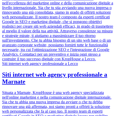
nell'eccellenza del marketing online e della comunicazione digitale a
livello internazionale. Sia che tu stia avviando una nuova impresa o
rinnovando una già consolidata, siamo in grado di offrirti soluzioni
web personalizzate. Il nostro team è composto da esperti certificati
Google in SEO e marketing digitale, che si pongono obiettivi
realistici per creare siti web aziendali efficaci, in grado di trasmettere
al meglio il valore della tua attività. Attraverso consulenze su misura
e strategie mirate, ti aiutiamo a massimizzare il tuo ritorno
sull'investimento. Che tu abbia bisogno di un sito web base o di un
avanzato corporate website, possiamo fornirti tutte le funzionalità
necessarie, tra cui l'ottimizzazione SEO e l'integrazione di Google
Analytics. Contattaci per un preventivo e inizia oggi stesso a
costruire il tuo successo digitale con KropHouse a Lecco.
Siti internet web agency professionale a Lecco
Siti internet web agency professionale a
Marnate
Situata a Marnate, KropHouse è una web agency specializzata
nell'online marketing e nella comunicazione digitale internazionale.
Sia che tu abbia una nuova impresa da avviare o che tu debba
rinnovare una già affermata, noi siamo pronti a offrirti la soluzione
web personalizzata che fa al caso tuo. Il nostro team di esperti
certificati Google in SEO e marketing digitale lavora per stabilire