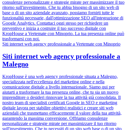
consulenze personalizzate e strategie mirate per massimizzare il tuo
ritorno sull'investimento. Che tu abbia bisogno di un sito web di
base o di un sito aziendale avanzato, possiamo fornirti tutte le
funzionalità necessarie, dall'ottimizzazione SEO all'integrazione di
Google Analytics. Contattaci oggi stesso per richiedere un
preventivo e inizia a costruire il tuo successo digitale con
KropHouse a Vertemate con Minoprio. La tua presenza online può
trasformarsi con noi.
Siti internet web agency professionale a Vertemate con Minoprio
Siti internet web agency professionale a
Malegno
KropHouse è una web agency professionale situata a Malegno,
specializzata nell'eccellenza del marketing online e nella
comunicazione digitale a livello internazionale. Siamo qui per
aiutarti a trasformare la tua presenza online, che tu sia un nuovo
imprenditore o desideri rinnovare la tua attività già consolidata. Il
nostro team di specialisti certificati Google in SEO e marketing
digitale lavora per stabilire obiettivi realistici e creare siti web
aziendali che trasmettano efficacemente il valore della tua attività,
garantendo la massima conversione. Offriamo consulenze
personalizzate e strategie mirate per massimizzare il tuo ritorno
sull'investimento. Che tu necessiti di un sito web base o di un sito