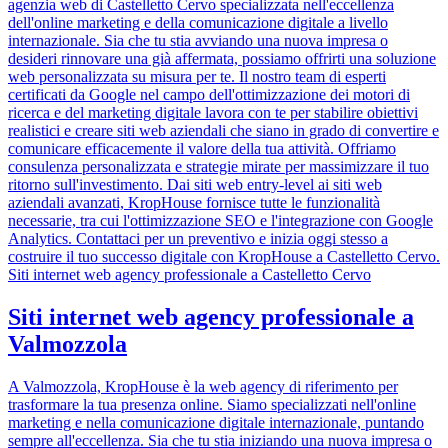
agenzia web di Castelletto Cervo specializzata nell'eccellenza
dell'online marketing e della comunicazione digitale a livello
internazionale. Sia che tu stia avviando una nuova impresa o
desideri rinnovare una già affermata, possiamo offrirti una soluzione
web personalizzata su misura per te. Il nostro team di esperti
certificati da Google nel campo dell'ottimizzazione dei motori di
ricerca e del marketing digitale lavora con te per stabilire obiettivi
realistici e creare siti web aziendali che siano in grado di convertire e
comunicare efficacemente il valore della tua attività. Offriamo
consulenza personalizzata e strategie mirate per massimizzare il tuo
ritorno sull'investimento. Dai siti web entry-level ai siti web
aziendali avanzati, KropHouse fornisce tutte le funzionalità
necessarie, tra cui l'ottimizzazione SEO e l'integrazione con Google
Analytics. Contattaci per un preventivo e inizia oggi stesso a
costruire il tuo successo digitale con KropHouse a Castelletto Cervo.
Siti internet web agency professionale a Castelletto Cervo
Siti internet web agency professionale a
Valmozzola
A Valmozzola, KropHouse è la web agency di riferimento per
trasformare la tua presenza online. Siamo specializzati nell'online
marketing e nella comunicazione digitale internazionale, puntando
sempre all'eccellenza. Sia che tu stia iniziando una nuova impresa o