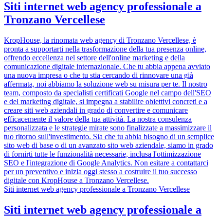
Siti internet web agency professionale a
Tronzano Vercellese
KropHouse, la rinomata web agency di Tronzano Vercellese, è
pronta a supportarti nella trasformazione della tua presenza online,
offrendo eccellenza nel settore dell'online marketing e della
comunicazione digitale internazionale. Che tu abbia appena avviato
una nuova impresa o che tu stia cercando di rinnovare una già
affermata, noi abbiamo la soluzione web su misura per te. Il nostro
team, composto da specialisti certificati Google nel campo dell'SEO
e del marketing digitale, si impegna a stabilire obiettivi concreti e a
creare siti web aziendali in grado di convertire e comunicare
efficacemente il valore della tua attività. La nostra consulenza
personalizzata e le strategie mirate sono finalizzate a massimizzare il
tuo ritorno sull'investimento. Sia che tu abbia bisogno di un semplice
sito web di base o di un avanzato sito web aziendale, siamo in grado
di fornirti tutte le funzionalità necessarie, inclusa l'ottimizzazione
SEO e l'integrazione di Google Analytics. Non esitare a contattarci
per un preventivo e inizia oggi stesso a costruire il tuo successo
digitale con KropHouse a Tronzano Vercellese.
Siti internet web agency professionale a Tronzano Vercellese
Siti internet web agency professionale a