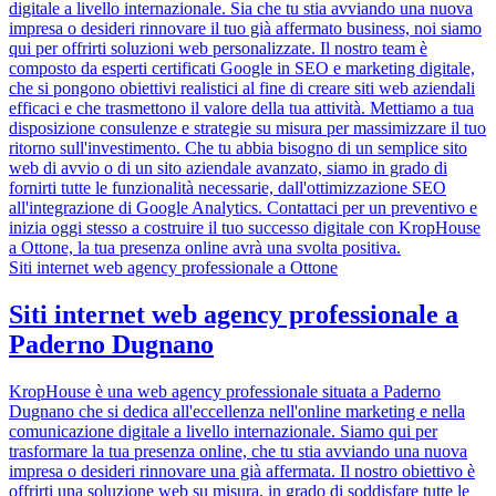
digitale a livello internazionale. Sia che tu stia avviando una nuova
impresa o desideri rinnovare il tuo già affermato business, noi siamo
qui per offrirti soluzioni web personalizzate. Il nostro team è
composto da esperti certificati Google in SEO e marketing digitale,
che si pongono obiettivi realistici al fine di creare siti web aziendali
efficaci e che trasmettono il valore della tua attività. Mettiamo a tua
disposizione consulenze e strategie su misura per massimizzare il tuo
ritorno sull'investimento. Che tu abbia bisogno di un semplice sito
web di avvio o di un sito aziendale avanzato, siamo in grado di
fornirti tutte le funzionalità necessarie, dall'ottimizzazione SEO
all'integrazione di Google Analytics. Contattaci per un preventivo e
inizia oggi stesso a costruire il tuo successo digitale con KropHouse
a Ottone, la tua presenza online avrà una svolta positiva.
Siti internet web agency professionale a Ottone
Siti internet web agency professionale a
Paderno Dugnano
KropHouse è una web agency professionale situata a Paderno
Dugnano che si dedica all'eccellenza nell'online marketing e nella
comunicazione digitale a livello internazionale. Siamo qui per
trasformare la tua presenza online, che tu stia avviando una nuova
impresa o desideri rinnovare una già affermata. Il nostro obiettivo è
offrirti una soluzione web su misura, in grado di soddisfare tutte le