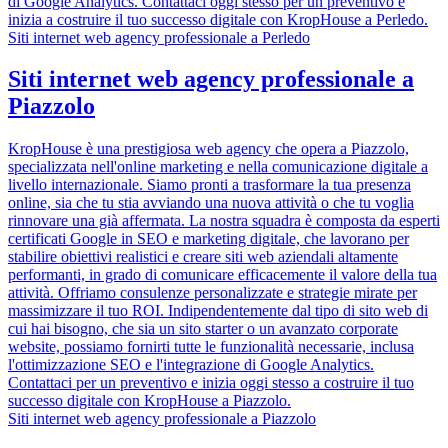
di Google Analytics. Contattaci oggi stesso per un preventivo e
inizia a costruire il tuo successo digitale con KropHouse a Perledo.
Siti internet web agency professionale a Perledo
Siti internet web agency professionale a
Piazzolo
KropHouse è una prestigiosa web agency che opera a Piazzolo,
specializzata nell'online marketing e nella comunicazione digitale a
livello internazionale. Siamo pronti a trasformare la tua presenza
online, sia che tu stia avviando una nuova attività o che tu voglia
rinnovare una già affermata. La nostra squadra è composta da esperti
certificati Google in SEO e marketing digitale, che lavorano per
stabilire obiettivi realistici e creare siti web aziendali altamente
performanti, in grado di comunicare efficacemente il valore della tua
attività. Offriamo consulenze personalizzate e strategie mirate per
massimizzare il tuo ROI. Indipendentemente dal tipo di sito web di
cui hai bisogno, che sia un sito starter o un avanzato corporate
website, possiamo fornirti tutte le funzionalità necessarie, inclusa
l'ottimizzazione SEO e l'integrazione di Google Analytics.
Contattaci per un preventivo e inizia oggi stesso a costruire il tuo
successo digitale con KropHouse a Piazzolo.
Siti internet web agency professionale a Piazzolo