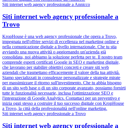
Siti internet web agency professionale a Annicco
Siti internet web agency professionale a
Trovo
KropHouse è una web agency professionale che opera a Trovo,
impegnata nell'offrire servizi di eccellenza nel marketing online e
nella comunicazione digitale a livello internazionale. Che tu stia
avviando una nuova attività o aggiornando un'azienda già
consolidata, noi abbiamo la soluzione perfetta per te. Il nostro team
comprende esperti certificati Google in SEO e marketing digitale,
che lavorano per stabilire obiettivi concreti e creare siti web
aziendali che trasmettano efficacemente il valore della tua attività.
Siamo specializzati in consulenze personalizzate e strategie mirate
per massimizzare il ritorno sull'investimento. Che tu abbia bisogno
di un sito web base o di un sito corporate avanzato, possiamo fornirti
tutte le funzionalità necessarie, inclusa l'ottimizzazione SEO e
l'integrazione di Google Analytics. Contattaci per un preventivo e
inizia oggi stesso a costruire il tuo successo digitale con KropHouse
a Trovo, la città della professionalità nell'online marketing.
Siti internet web agency professionale a Trovo
Siti internet web agency professionale a