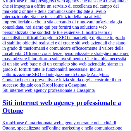
KropHouse è una prestigiosa web agency che ha sede a Casapinta e
che si impegna a offrire un servizio di eccellenza nel campo del
marketing online e della comunicazione digitale a livello
internazionale. Sia che tu sia all'inizio della tua attività
imprenditoriale o che tu stia cercando di rinnovare un'azienda già
consolidata, noi siamo qui per fornirti una soluzione web
personalizzata che soddisfi le tue esigenze. Il nostro team di
specialisti certificati Google in SEO e marketing digitale è in grado
di stabilire obiettivi realistici e di creare siti web aziendali che siano
in grado di trasformarsi e comunicare efficacemente il valore della
tua attività. Offriamo consulenze personalizzate e strategie mirate per
massimizzare il tuo ritorno sull'investimento. Che tu abbia necessità
di un sito web base o di un completo sito web aziendale, siamo in
grado di fornirti tutte le funzionalità necessarie, inclusa
l'ottimizzazione SEO e l'integrazione di Google Analytics.
Contattaci per un preventivo e inizia sin da oggi a costruire il tuo
successo digitale con KropHouse a Casapinta.
Siti internet web agency professionale a Casapinta
Siti internet web agency professionale a
Ottone
KropHouse è una rinomata web agency operante nella città di
Ottone, specializzata nell'online marketing e nella comunicazione