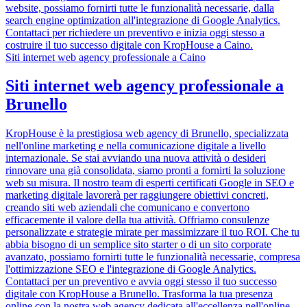
website, possiamo fornirti tutte le funzionalità necessarie, dalla
search engine optimization all'integrazione di Google Analytics.
Contattaci per richiedere un preventivo e inizia oggi stesso a
costruire il tuo successo digitale con KropHouse a Caino.
Siti internet web agency professionale a Caino
Siti internet web agency professionale a
Brunello
KropHouse è la prestigiosa web agency di Brunello, specializzata
nell'online marketing e nella comunicazione digitale a livello
internazionale. Se stai avviando una nuova attività o desideri
rinnovare una già consolidata, siamo pronti a fornirti la soluzione
web su misura. Il nostro team di esperti certificati Google in SEO e
marketing digitale lavorerà per raggiungere obiettivi concreti,
creando siti web aziendali che comunicano e convertono
efficacemente il valore della tua attività. Offriamo consulenze
personalizzate e strategie mirate per massimizzare il tuo ROI. Che tu
abbia bisogno di un semplice sito starter o di un sito corporate
avanzato, possiamo fornirti tutte le funzionalità necessarie, compresa
l'ottimizzazione SEO e l'integrazione di Google Analytics.
Contattaci per un preventivo e avvia oggi stesso il tuo successo
digitale con KropHouse a Brunello. Trasforma la tua presenza
online con la nostra web agency dedicata all'eccellenza nell'online