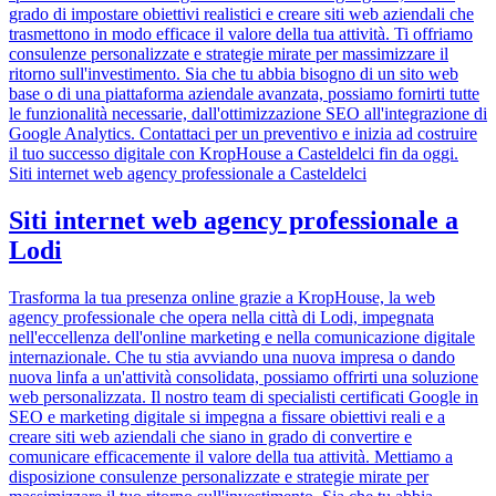
grado di impostare obiettivi realistici e creare siti web aziendali che
trasmettono in modo efficace il valore della tua attività. Ti offriamo
consulenze personalizzate e strategie mirate per massimizzare il
ritorno sull'investimento. Sia che tu abbia bisogno di un sito web
base o di una piattaforma aziendale avanzata, possiamo fornirti tutte
le funzionalità necessarie, dall'ottimizzazione SEO all'integrazione di
Google Analytics. Contattaci per un preventivo e inizia ad costruire
il tuo successo digitale con KropHouse a Casteldelci fin da oggi.
Siti internet web agency professionale a Casteldelci
Siti internet web agency professionale a
Lodi
Trasforma la tua presenza online grazie a KropHouse, la web
agency professionale che opera nella città di Lodi, impegnata
nell'eccellenza dell'online marketing e nella comunicazione digitale
internazionale. Che tu stia avviando una nuova impresa o dando
nuova linfa a un'attività consolidata, possiamo offrirti una soluzione
web personalizzata. Il nostro team di specialisti certificati Google in
SEO e marketing digitale si impegna a fissare obiettivi reali e a
creare siti web aziendali che siano in grado di convertire e
comunicare efficacemente il valore della tua attività. Mettiamo a
disposizione consulenze personalizzate e strategie mirate per