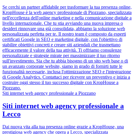
Se cerchi un partner affidabile per trasformare la tua presenza online,
KropHouse è la web agency professionale di Piozzano, specializzata
nell'eccellenza dell'online marketing e nella comunicazione digitale a
livello internazionale. Che tu stia avviando una nuova impresa o
desideri rinnovare una già consolidata, abbiamo la soluzione web
personalizzata perfetta per te. Il nostro team è composto da esperti
certificati Google in SEO e marketing digitale, con l'obiettivo di
stabilire obiettivi concreti e creare siti aziendali che trasmettano
efficacemente il valore della tua attività. Ti offriamo consulenze
personalizzate e strategie mirate per massimizzare il tuo ritorno
sull'investimento. Sia che tu abbia bisogno di un sito web base o di
un avanzato corporate website, siamo in grado di fornirti tutte le
funzionalità necessarie, inclusa l'ottimizzazione SEO e l'integrazione
di Google Analytics. Contattaci per ricevere un preventivo e inizia a
costruire oggi stesso il tuo successo digitale con KropHouse a
Piozzano.
Siti internet web agency professionale a Piozzano
Siti internet web agency professionale a
Lecco
Dai nuova vita alla tua presenza online grazie a KropHouse, una
prestigiosa web agency che opera a Lecco, specializzata