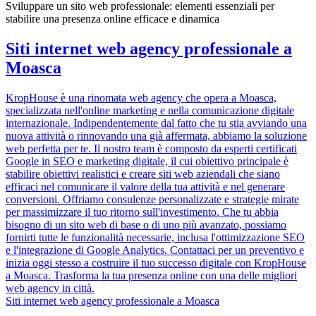
Sviluppare un sito web professionale: elementi essenziali per
stabilire una presenza online efficace e dinamica
Siti internet web agency professionale a
Moasca
KropHouse è una rinomata web agency che opera a Moasca,
specializzata nell'online marketing e nella comunicazione digitale
internazionale. Indipendentemente dal fatto che tu stia avviando una
nuova attività o rinnovando una già affermata, abbiamo la soluzione
web perfetta per te. Il nostro team è composto da esperti certificati
Google in SEO e marketing digitale, il cui obiettivo principale è
stabilire obiettivi realistici e creare siti web aziendali che siano
efficaci nel comunicare il valore della tua attività e nel generare
conversioni. Offriamo consulenze personalizzate e strategie mirate
per massimizzare il tuo ritorno sull'investimento. Che tu abbia
bisogno di un sito web di base o di uno più avanzato, possiamo
fornirti tutte le funzionalità necessarie, inclusa l'ottimizzazione SEO
e l'integrazione di Google Analytics. Contattaci per un preventivo e
inizia oggi stesso a costruire il tuo successo digitale con KropHouse
a Moasca. Trasforma la tua presenza online con una delle migliori
web agency in città.
Siti internet web agency professionale a Moasca