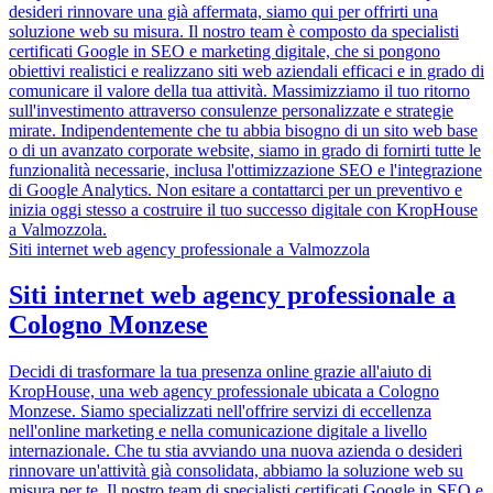
desideri rinnovare una già affermata, siamo qui per offrirti una
soluzione web su misura. Il nostro team è composto da specialisti
certificati Google in SEO e marketing digitale, che si pongono
obiettivi realistici e realizzano siti web aziendali efficaci e in grado di
comunicare il valore della tua attività. Massimizziamo il tuo ritorno
sull'investimento attraverso consulenze personalizzate e strategie
mirate. Indipendentemente che tu abbia bisogno di un sito web base
o di un avanzato corporate website, siamo in grado di fornirti tutte le
funzionalità necessarie, inclusa l'ottimizzazione SEO e l'integrazione
di Google Analytics. Non esitare a contattarci per un preventivo e
inizia oggi stesso a costruire il tuo successo digitale con KropHouse
a Valmozzola.
Siti internet web agency professionale a Valmozzola
Siti internet web agency professionale a
Cologno Monzese
Decidi di trasformare la tua presenza online grazie all'aiuto di
KropHouse, una web agency professionale ubicata a Cologno
Monzese. Siamo specializzati nell'offrire servizi di eccellenza
nell'online marketing e nella comunicazione digitale a livello
internazionale. Che tu stia avviando una nuova azienda o desideri
rinnovare un'attività già consolidata, abbiamo la soluzione web su
misura per te. Il nostro team di specialisti certificati Google in SEO e