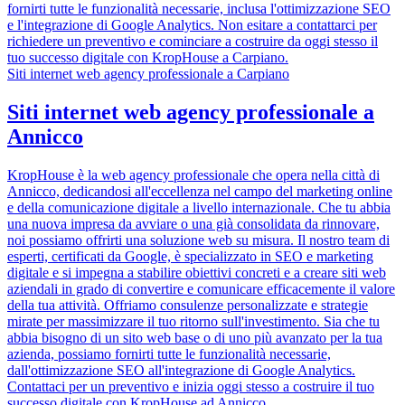
fornirti tutte le funzionalità necessarie, inclusa l'ottimizzazione SEO
e l'integrazione di Google Analytics. Non esitare a contattarci per
richiedere un preventivo e cominciare a costruire da oggi stesso il
tuo successo digitale con KropHouse a Carpiano.
Siti internet web agency professionale a Carpiano
Siti internet web agency professionale a
Annicco
KropHouse è la web agency professionale che opera nella città di
Annicco, dedicandosi all'eccellenza nel campo del marketing online
e della comunicazione digitale a livello internazionale. Che tu abbia
una nuova impresa da avviare o una già consolidata da rinnovare,
noi possiamo offrirti una soluzione web su misura. Il nostro team di
esperti, certificati da Google, è specializzato in SEO e marketing
digitale e si impegna a stabilire obiettivi concreti e a creare siti web
aziendali in grado di convertire e comunicare efficacemente il valore
della tua attività. Offriamo consulenze personalizzate e strategie
mirate per massimizzare il tuo ritorno sull'investimento. Sia che tu
abbia bisogno di un sito web base o di uno più avanzato per la tua
azienda, possiamo fornirti tutte le funzionalità necessarie,
dall'ottimizzazione SEO all'integrazione di Google Analytics.
Contattaci per un preventivo e inizia oggi stesso a costruire il tuo
successo digitale con KropHouse ad Annicco.