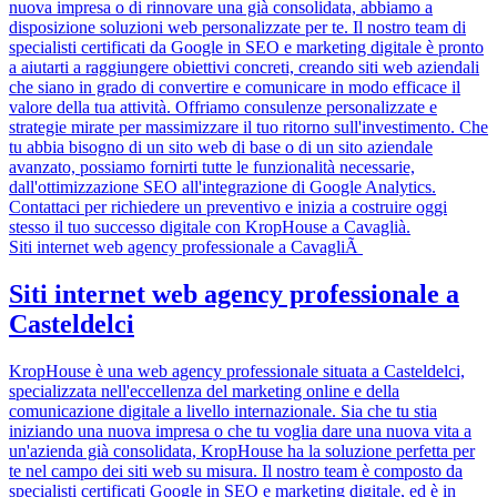
nuova impresa o di rinnovare una già consolidata, abbiamo a
disposizione soluzioni web personalizzate per te. Il nostro team di
specialisti certificati da Google in SEO e marketing digitale è pronto
a aiutarti a raggiungere obiettivi concreti, creando siti web aziendali
che siano in grado di convertire e comunicare in modo efficace il
valore della tua attività. Offriamo consulenze personalizzate e
strategie mirate per massimizzare il tuo ritorno sull'investimento. Che
tu abbia bisogno di un sito web di base o di un sito aziendale
avanzato, possiamo fornirti tutte le funzionalità necessarie,
dall'ottimizzazione SEO all'integrazione di Google Analytics.
Contattaci per richiedere un preventivo e inizia a costruire oggi
stesso il tuo successo digitale con KropHouse a Cavaglià.
Siti internet web agency professionale a CavagliÃ
Siti internet web agency professionale a
Casteldelci
KropHouse è una web agency professionale situata a Casteldelci,
specializzata nell'eccellenza del marketing online e della
comunicazione digitale a livello internazionale. Sia che tu stia
iniziando una nuova impresa o che tu voglia dare una nuova vita a
un'azienda già consolidata, KropHouse ha la soluzione perfetta per
te nel campo dei siti web su misura. Il nostro team è composto da
specialisti certificati Google in SEO e marketing digitale, ed è in