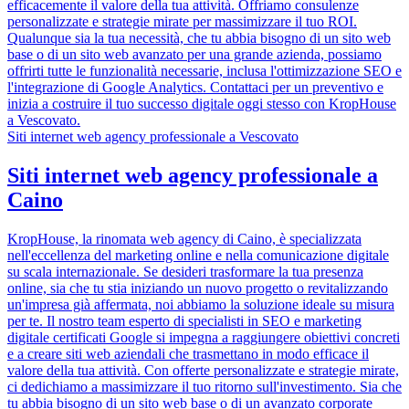
efficacemente il valore della tua attività. Offriamo consulenze
personalizzate e strategie mirate per massimizzare il tuo ROI.
Qualunque sia la tua necessità, che tu abbia bisogno di un sito web
base o di un sito web avanzato per una grande azienda, possiamo
offrirti tutte le funzionalità necessarie, inclusa l'ottimizzazione SEO e
l'integrazione di Google Analytics. Contattaci per un preventivo e
inizia a costruire il tuo successo digitale oggi stesso con KropHouse
a Vescovato.
Siti internet web agency professionale a Vescovato
Siti internet web agency professionale a
Caino
KropHouse, la rinomata web agency di Caino, è specializzata
nell'eccellenza del marketing online e nella comunicazione digitale
su scala internazionale. Se desideri trasformare la tua presenza
online, sia che tu stia iniziando un nuovo progetto o revitalizzando
un'impresa già affermata, noi abbiamo la soluzione ideale su misura
per te. Il nostro team esperto di specialisti in SEO e marketing
digitale certificati Google si impegna a raggiungere obiettivi concreti
e a creare siti web aziendali che trasmettano in modo efficace il
valore della tua attività. Con offerte personalizzate e strategie mirate,
ci dedichiamo a massimizzare il tuo ritorno sull'investimento. Sia che
tu abbia bisogno di un sito web base o di un avanzato corporate