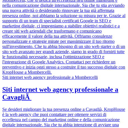
Mombercelli, che si dedica all'eccellenza nell'online marketing e
nella comunicazione digitale internazionale. Sia che tu stia avviando
una nuova attività o desiderando rinnovare la tua già affermata
presenza online, noi abbiamo la soluzione su misura per te. Grazie al
supporto di un team di specialisti certificati Google in SEO e
marketing digitale, ci impegniamo a stabilire obiettivi realistici e a
creare siti web aziendali che trasformano e comunicano
efficacemente il valore della tua attività. Offriamo consulenze
personalizzate e strategie mirate per massimizzare il tuo ritorno
sull'investimento. Che tu abbia bisogno di un sito web starter o di un
sito web avanzato per grandi aziende, siamo in grado di fornirti tutte
le funzionalità necessarie, inclusa l'ottimizzazione SEO e
l'integrazione di Google Analytics. Contattaci per richiedere un
preventivo e inizia oggi stesso a costruire il tuo successo digitale con
KropHouse a Mombercelli.
Siti internet web agency professionale a Mombercelli
Siti internet web agency professionale a
CavagliÃ
Se desideri migliorare la tua presenza online a Cavaglià, KropHouse
è la web agency che puoi contattare per ottenere servizi di
eccellenza nel campo del marketing online e della comunicazione
digitale internazionale. Sia che tu abbia intenzione di avviare una