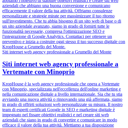
abbiamo l'obiettivo di stabilire obiettivi realistici e creare siti web
aziendali che abbiano una buona conversione e comunicano
efficacemente il valore della tua attività. Offriamo consulenze
personalizzate e strategie mirate per massimizzare il tuo ritorno
sull'investimento. Che tu abbia bisogno di un sito web di base o di
un sito aziendale avanzato, siamo in grado di fornirti tutte le
funzionalità necessarie, compresa l'ottimizzazione SEO e
l'integrazione di Google Analytics. Contattaci per ottenere un
preventivo e inizia a costruire oggi stesso il tuo successo digitale con
KropHouse a Grumello del Monte.
Siti internet web agency professionale a Grumello del Monte
Siti internet web agency professionale a
Vertemate con Minoprio
KropHouse è la web agency professionale che opera a Vertemate
con Minoprio, specializzata nell'eccellenza dell'online marketing e
nella comunicazione digitale a livello internazionale. Sia che tu stia
avviando una nuova attività o rinnovando una già affermata, siamo
in grado di offrirti soluzioni web personalizzate su misura. Il nostro
team di esperti certificati Google in SEO e marketing digitale è
impegnato nel fissare obiettivi realistici e nel creare siti web
aziendali che siano in grado di convertire e comunicare in modo
efficace il valore della tua attività. Mettiamo a tua disposizione