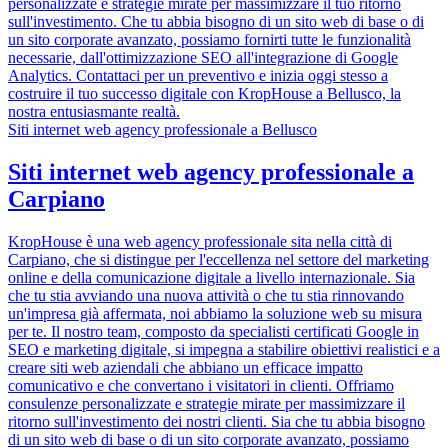
personalizzate e strategie mirate per massimizzare il tuo ritorno
sull'investimento. Che tu abbia bisogno di un sito web di base o di
un sito corporate avanzato, possiamo fornirti tutte le funzionalità
necessarie, dall'ottimizzazione SEO all'integrazione di Google
Analytics. Contattaci per un preventivo e inizia oggi stesso a
costruire il tuo successo digitale con KropHouse a Bellusco, la
nostra entusiasmante realtà.
Siti internet web agency professionale a Bellusco
Siti internet web agency professionale a
Carpiano
KropHouse è una web agency professionale sita nella città di
Carpiano, che si distingue per l'eccellenza nel settore del marketing
online e della comunicazione digitale a livello internazionale. Sia
che tu stia avviando una nuova attività o che tu stia rinnovando
un'impresa già affermata, noi abbiamo la soluzione web su misura
per te. Il nostro team, composto da specialisti certificati Google in
SEO e marketing digitale, si impegna a stabilire obiettivi realistici e a
creare siti web aziendali che abbiano un efficace impatto
comunicativo e che convertano i visitatori in clienti. Offriamo
consulenze personalizzate e strategie mirate per massimizzare il
ritorno sull'investimento dei nostri clienti. Sia che tu abbia bisogno
di un sito web di base o di un sito corporate avanzato, possiamo