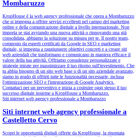
Mombaruzzo
KropHouse è la web agency professionale che opera a Mombaruzzo
che si impegna a offrire servizi eccellenti nel campo del marketing
online e della comunicazione digitale a livello internazionale. Non
importa se stai avviando una nuova attività o rinnovando una già
consolidata, abbiamo la soluzione su misura per te. Il nostro team,
composto da esperti certificati da Google in SEO e marketing
digitale, si impegna a raggiungere obiettivi concreti e a creare siti
web aziendali che trasformano e comunicano in maniera efficace il
valore della tua attività. Offriamo consulenze personalizzate e
strategie mirate per massimizzare il tuo ritorno sull'investimento. Che
tu abbia bisogno di un sito web base o di un sito aziendale avanzato,
siamo in grado di offrirti tutte le funzionalità necessarie, inclusa
l'ottimizzazione SEO e l'integrazione di Google Analytics.
Contattaci per un preventivo e inizia a costruire oggi stesso il tuo
successo digitale insieme a KropHouse a Mombaruzzo.
Siti internet web agency professionale a Mombaruzzo
Siti internet web agency professionale a
Castelletto Cervo
Scopri le opportunità digitali offerte da KropHouse, la rinomata