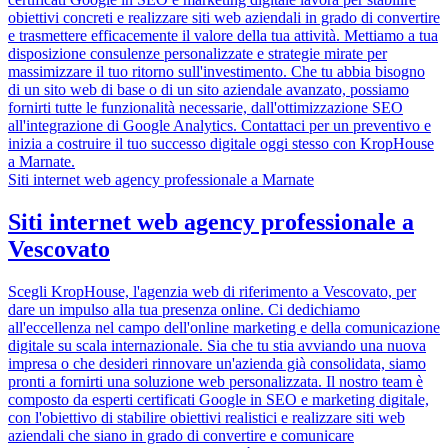
obiettivi concreti e realizzare siti web aziendali in grado di convertire
e trasmettere efficacemente il valore della tua attività. Mettiamo a tua
disposizione consulenze personalizzate e strategie mirate per
massimizzare il tuo ritorno sull'investimento. Che tu abbia bisogno
di un sito web di base o di un sito aziendale avanzato, possiamo
fornirti tutte le funzionalità necessarie, dall'ottimizzazione SEO
all'integrazione di Google Analytics. Contattaci per un preventivo e
inizia a costruire il tuo successo digitale oggi stesso con KropHouse
a Marnate.
Siti internet web agency professionale a Marnate
Siti internet web agency professionale a
Vescovato
Scegli KropHouse, l'agenzia web di riferimento a Vescovato, per
dare un impulso alla tua presenza online. Ci dedichiamo
all'eccellenza nel campo dell'online marketing e della comunicazione
digitale su scala internazionale. Sia che tu stia avviando una nuova
impresa o che desideri rinnovare un'azienda già consolidata, siamo
pronti a fornirti una soluzione web personalizzata. Il nostro team è
composto da esperti certificati Google in SEO e marketing digitale,
con l'obiettivo di stabilire obiettivi realistici e realizzare siti web
aziendali che siano in grado di convertire e comunicare