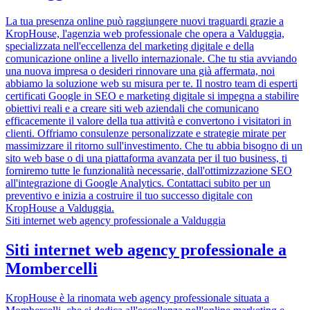
La tua presenza online può raggiungere nuovi traguardi grazie a
KropHouse, l'agenzia web professionale che opera a Valduggia,
specializzata nell'eccellenza del marketing digitale e della
comunicazione online a livello internazionale. Che tu stia avviando
una nuova impresa o desideri rinnovare una già affermata, noi
abbiamo la soluzione web su misura per te. Il nostro team di esperti
certificati Google in SEO e marketing digitale si impegna a stabilire
obiettivi reali e a creare siti web aziendali che comunicano
efficacemente il valore della tua attività e convertono i visitatori in
clienti. Offriamo consulenze personalizzate e strategie mirate per
massimizzare il ritorno sull'investimento. Che tu abbia bisogno di un
sito web base o di una piattaforma avanzata per il tuo business, ti
forniremo tutte le funzionalità necessarie, dall'ottimizzazione SEO
all'integrazione di Google Analytics. Contattaci subito per un
preventivo e inizia a costruire il tuo successo digitale con
KropHouse a Valduggia.
Siti internet web agency professionale a Valduggia
Siti internet web agency professionale a
Mombercelli
KropHouse è la rinomata web agency professionale situata a